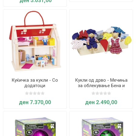
ден 5.031,00
Куќичка за кукли - Со
Кукли од дрво - Мечиња
додатоци
за облекување Бена и
Бенох (Флексибилни)
ден 7.370,00
ден 2.490,00