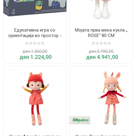
Едукативна игра со
Мојата прва мека кукла „
ориентација во простор -
ROSE“ 80 CM
МАЧКА и ГЛУВЧЕ - Janod
ден 1.360,00
ден 5.490,00
ден 1.224,00
ден 4.941,00