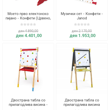
Моето прво електонско
Музички сет - Конфети -
пијано - Конфети (Црвено,
Janod
2026) - Janod
ден 4.890,00
ден 2.170,00
ден 4.401,00
ден 1.953,00
Двострана табла со
Двострана табла со
прилагодлива висина -
прилагодлива висина
Splash
жолто/сива - Janod