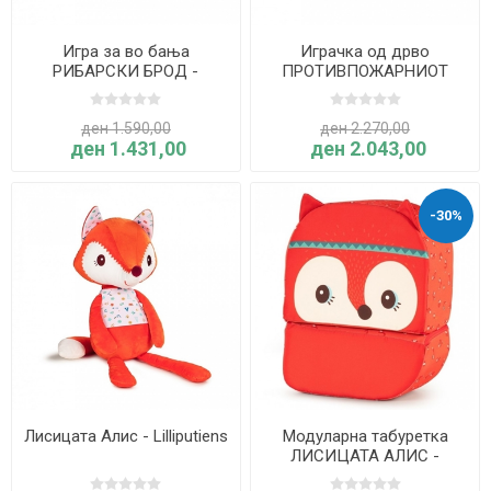
Игра за во бања
Играчка од дрво
РИБАРСКИ БРОД -
ПРОТИВПОЖАРНИОТ
Lilliputiens
КАМИОН НА МАРИУС -
Lilliputiens
ден 1.590,00
ден 2.270,00
ден 1.431,00
ден 2.043,00
-30%
Лисицата Алис - Lilliputiens
Модуларна табуретка
ЛИСИЦАТА АЛИС -
Lilliputiens