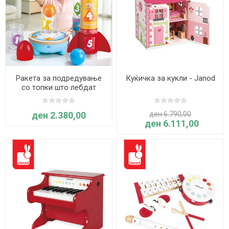
Ракета за подредување
Куќичка за кукли - Janod
со топки што лебдат
ден 2.380,00
ден 6.790,00
ден 6.111,00