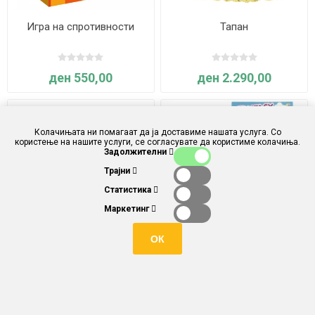
Игра на спротивности
Тапан
ден 550,00
ден 2.290,00
Колачињата ни помагаат да ја доставиме нашата услуга. Со
користење на нашите услуги, се согласувате да користиме колачиња.
Задолжителни
Трајни
Статистика
Маркетинг
ОК
Тапан од дрво - Goki
Јајце од коешто се
изведува ЕДНОРОГ или
ВИЛА
ден 2.180,00
ден 490,00