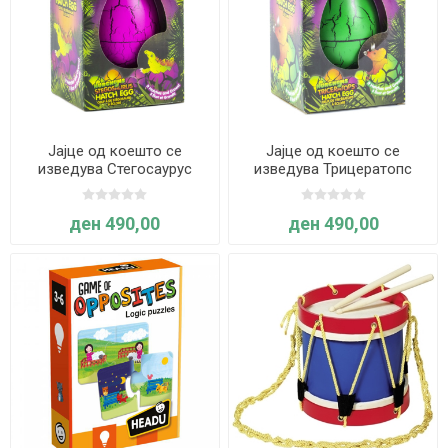
Јајце од коешто се
Јајце од коешто се
изведува Стегосаурус
изведува Трицератопс
ден 490,00
ден 490,00