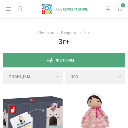
0
Почетна
Возраст
3г+
3г+
ФИЛТРИ