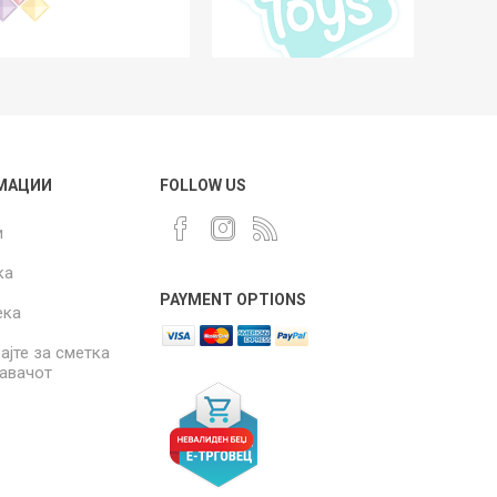
МАЦИИ
FOLLOW US
и
ка
PAYMENT OPTIONS
ека
ајте за сметка
давачот