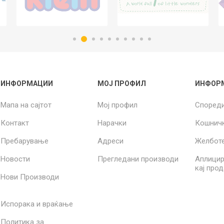
ИНФОРМАЦИИ
МОЈ ПРОФИЛ
ИНФОР
Мапа на сајтот
Мој профил
Според
Контакт
Нарачки
Кошнич
Пребарување
Адреси
Желбот
Новости
Прегледани производи
Аплицир
кај про
Нови Производи
Испорака и враќање
Политика за