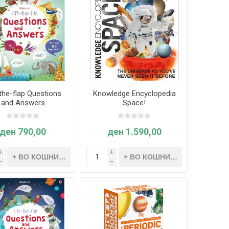
-the-flap Questions
Knowledge Encyclopedia
and Answers
Space!
ден 790,00
ден 1.590,00
i
i
h
h