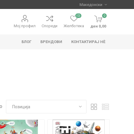
(0)
0
Мој профил
Спореди
Желботека
ден 0,00
БЛОГ
БРЕНДОВИ
КОНТАКТИРАЈ НЀ
apo
Hape
О