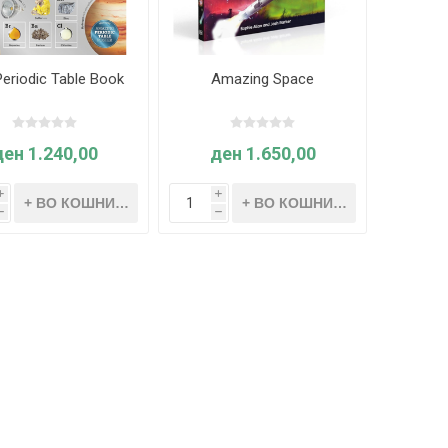
eriodic Table Book
Amazing Space
ден 1.240,00
ден 1.650,00
i
i
h
h