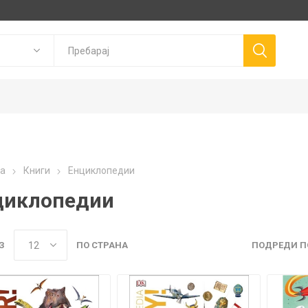
Goki
P
а
Книги
Енциклопедии
Trudi
Connetix
ns
Canal Toys
циклопедии
Llorens Dolls
З
ПО СТРАНА
ПОДРЕДИ П