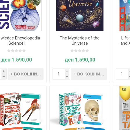
wledge Encyclopedia
The Mysteries of the
Lift
Science!
Universe
and 
ден 1.590,00
ден 1.590,00
i
i
h
h