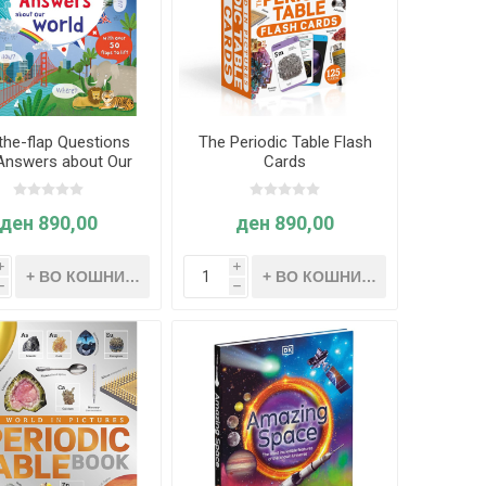
-the-flap Questions
The Periodic Table Flash
Answers about Our
Cards
World
ден 890,00
ден 890,00
i
i
h
h