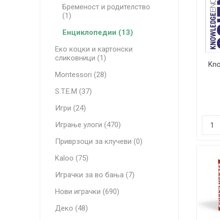
Бременост и родителство
(1)
Енциклопедии (13)
Еко коцки и картонски
сликовници (1)
Kno
Montessori (28)
S.T.E.M (37)
Игри (24)
Играње улоги (470)
Приврзоци за клучеви (0)
Kaloo (75)
Играчки за во бања (7)
Нови играчки (690)
Деко (48)