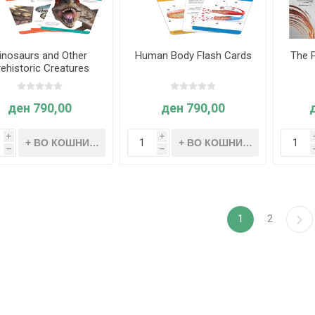
inosaurs and Other
Human Body Flash Cards
The P
ehistoric Creatures
Flash Cards
ден 790,00
ден 790,00
i
i
h
h
1
2