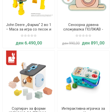
John Deere „Фарма“ 2 во 1
Сензорна дрвена
– Маса за игра со песок и
сложувалка ПОЛЖАВ -
вода- Klein
Sweet Cocoon
ден 6.490,00
ден 891,00
ден 990,00
Сортирач за форми
Интерактивна играчка за