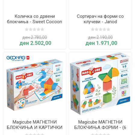
Количка со дрвени
Сортирач на форми со
блокчиња - Sweet Cocoon
клучеви - Janod
- Janod
ден 2.780,00
ден 2.190,00
ден 2.502,00
ден 1.971,00
Magicube МАГНЕТНИ
Magicube МАГНЕТНИ
БЛОКЧИЊА И КАРТИЧКИ
БЛОКЧИЊА ФОРМИ - (6
- (16 делови) - Geomag
делови) - Geomag