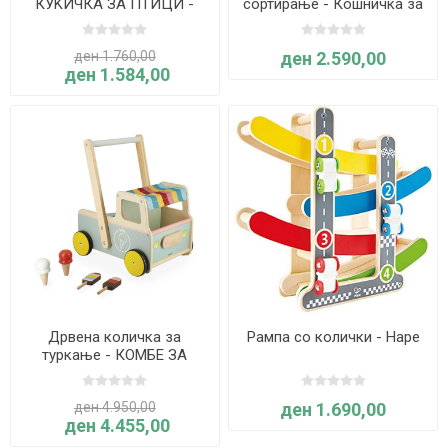
КУЌИЧКА ЗА ПТИЦИ -
сортирање - Кошничка за
Sweet Cocoon
пазарување MAGIC
TOUCH™ - Hape
ден 1.760,00
ден 2.590,00
ден 1.584,00
Дрвена количка за
Рампа со колички - Hape
туркање - КОМБЕ ЗА
СЛАДОЛЕД - Janod
ден 4.950,00
ден 1.690,00
ден 4.455,00