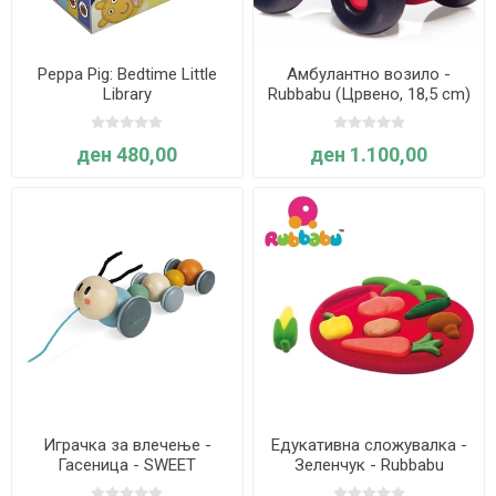
Peppa Pig: Bedtime Little
Амбулантно возило -
Library
Rubbabu (Црвено, 18,5 cm)
Возрaст: 1 г+
ден 480,00
ден 1.100,00
Играчка за влечење -
Едукативна сложувалка -
Гасеница - SWEET
Зеленчук - Rubbabu
COCOON