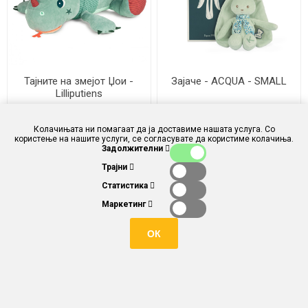
Тајните на змејот Џои -
Зајаче - ACQUA - SMALL
Lilliputiens
ден 5.580,00
ден 1.450,00
Колачињата ни помагаат да ја доставиме нашата услуга. Со
користење на нашите услуги, се согласувате да користиме колачиња.
ден 5.022,00
ден 1.305,00
Задолжителни
Трајни
Статистика
Маркетинг
ОК