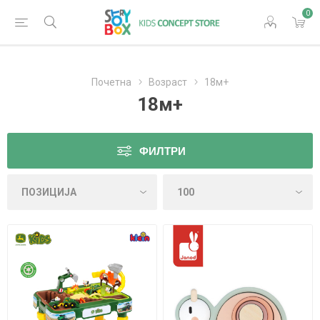
0
Почетна
Возраст
18м+
18м+
ФИЛТРИ