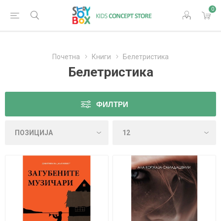
0
Почетна
Книги
Белетристика
Белетристика
ФИЛТРИ