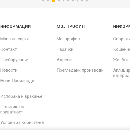
ИНФОРМАЦИИ
МОЈ ПРОФИЛ
ИНФОР
Мапа на сајтот
Мој профил
Според
Контакт
Нарачки
Кошнич
Пребарување
Адреси
Желбот
Новости
Прегледани производи
Аплицир
кај про
Нови Производи
Испорака и враќање
Политика за
приватност
Услови за користење