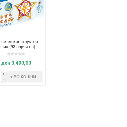
гнетен конструктор
асик (93 парчиња) -
Geomag
ден 3.490,00
i
h