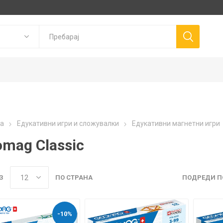
Goki
P
а
Едукативни игри и сложувалки
Едукативни магнетни игри
Trudi
Connetix
ns
Canal Toys
mag Classic
Llorens Dolls
З
ПО СТРАНА
ПОДРЕДИ П
-10%