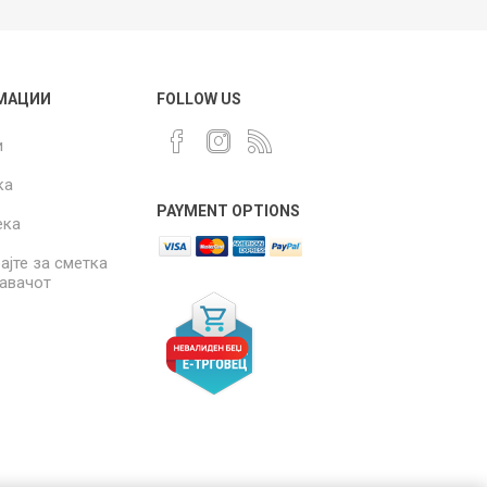
МАЦИИ
FOLLOW US
и
ка
PAYMENT OPTIONS
ека
ајте за сметка
давачот