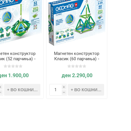
етен конструктор
Магнетен конструктор
ик (52 парчиња) -
Класик (60 парчиња) -
Geomag
Geomag
ден 1.900,00
ден 2.290,00
i
i
h
h