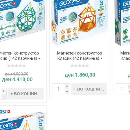
гнетен конструктор
Магнетен конструктор
Магн
сик (142 парчиња) -
Класик (42 парчиња) -
Клас
Geomag
Geomag
ден 4.900,00
ден 1.860,00
ден 4.410,00
i
i
h
h