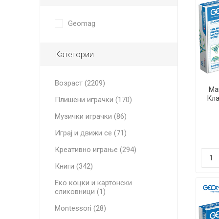
Geomag
Категории
Возраст (2209)
Ма
Кла
Плишени играчки (170)
Музички играчки (86)
Играј и движи се (71)
Креативно играње (294)
Книги (342)
Еко коцки и картонски
сликовници (1)
Montessori (28)