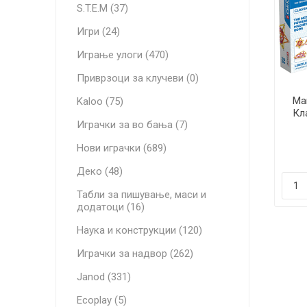
S.T.E.M (37)
Игри (24)
Играње улоги (470)
Приврзоци за клучеви (0)
Ма
Kaloo (75)
Кл
Играчки за во бања (7)
Нови играчки (689)
Деко (48)
Табли за пишување, маси и
додатоци (16)
Наука и конструкции (120)
Играчки за надвор (262)
Janod (331)
Ecoplay (5)