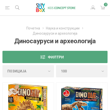
0
Почетна
Наука и конструкции
Диносауруси и археологија
Диносауруси и археологија
ФИЛТРИ