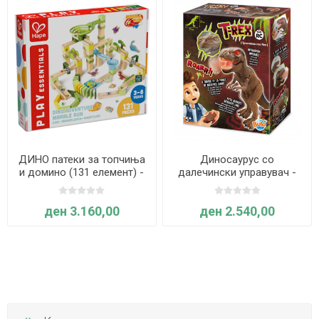
ДИНО патеки за топчиња
Диносаурус со
и домино (131 елемент) -
далечински управувач -
Hape International
Buki
ден 3.160,00
ден 2.540,00