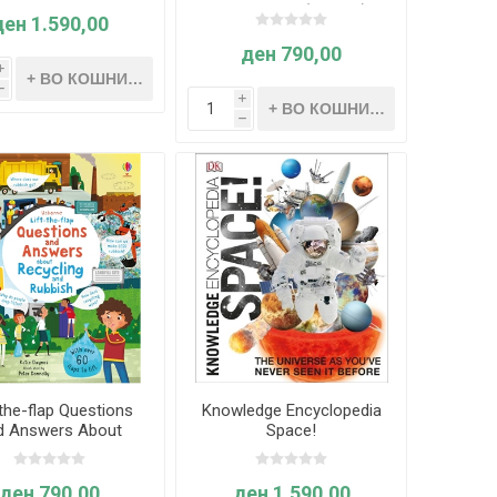
Growing Up (Age 7+)
ден 1.590,00
ден 790,00
i
h
i
h
-the-flap Questions
Knowledge Encyclopedia
d Answers About
Space!
cling and Rubbish
(Age 5+)
ден 790,00
ден 1.590,00