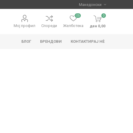
(0)
0
Мој профил
Спореди
Желботека
ден 0,00
БЛОГ
БРЕНДОВИ
КОНТАКТИРАЈ НЀ
apo
Hape