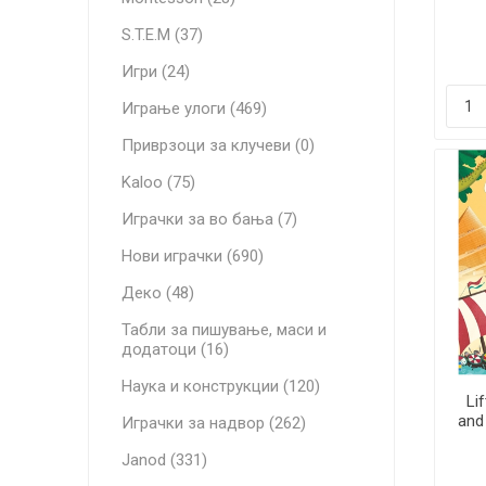
S.T.E.M (37)
Игри (24)
Играње улоги (469)
Приврзоци за клучеви (0)
Kaloo (75)
Играчки за во бања (7)
Нови играчки (690)
Деко (48)
Табли за пишување, маси и
додатоци (16)
Наука и конструкции (120)
Li
and
Играчки за надвор (262)
Janod (331)