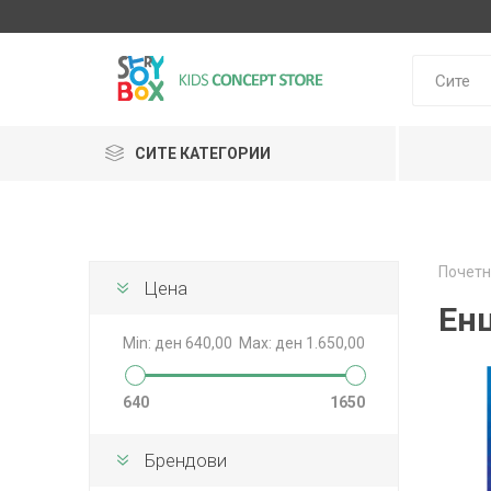
СИТЕ КАТЕГОРИИ
Klein
Почетн
Janod
Цена
HUDORA
GLOBBER
Lilliputie
Ен
Min:
ден 640,00
Max:
ден 1.650,00
640
1650
Брендови