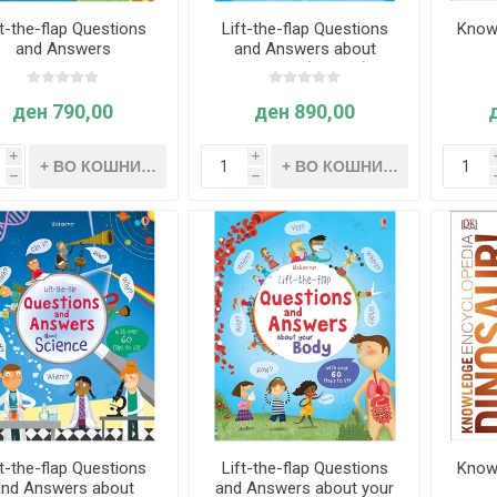
ft-the-flap Questions
Lift-the-flap Questions
Know
and Answers
and Answers about
Animals (Age 5+)
ден 790,00
ден 890,00
i
i
h
h
ft-the-flap Questions
Lift-the-flap Questions
Know
and Answers about
and Answers about your