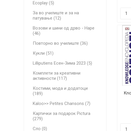
Ecoplay (5)
За во училиште и за на
патување (12)
Возови и шини од дрво - Hape
(46)
Повторно во училиште (36)
Кукли (51)
Lilliputiens Есен-Зима 2023 (5)
Комплети за креативни
активности (117)
Костими, мода и додатоци
Kno
(189)
Kaloo>> Petites Chansons (7)
Картички за подарок Pictura
(279)
Сло (0)