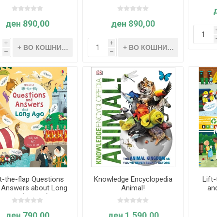
Science
Body
ден 890,00
ден 890,00
i
i
h
h
ft-the-flap Questions
Knowledge Encyclopedia
Lift
 Answers about Long
Animal!
an
Ago (Age 5+)
Recy
ден 790,00
ден 1.590,00