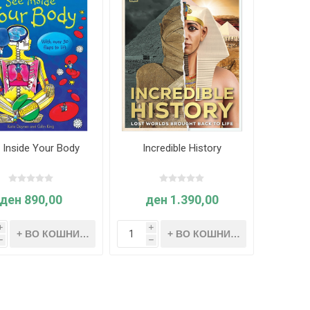
 Inside Your Body
Incredible History
ден 890,00
ден 1.390,00
i
i
h
h