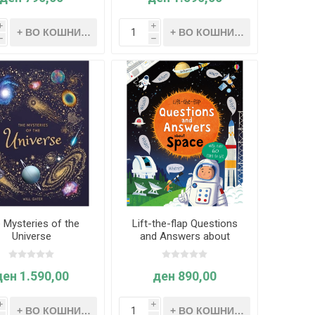
i
i
h
h
 Mysteries of the
Lift-the-flap Questions
Universe
and Answers about
Space
ден 1.590,00
ден 890,00
i
i