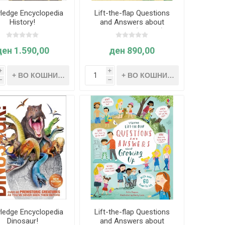
ledge Encyclopedia
Lift-the-flap Questions
History!
and Answers about
Dinosaurs (Age 5+)
ден 1.590,00
ден 890,00
i
i
h
h
ledge Encyclopedia
Lift-the-flap Questions
Dinosaur!
and Answers about