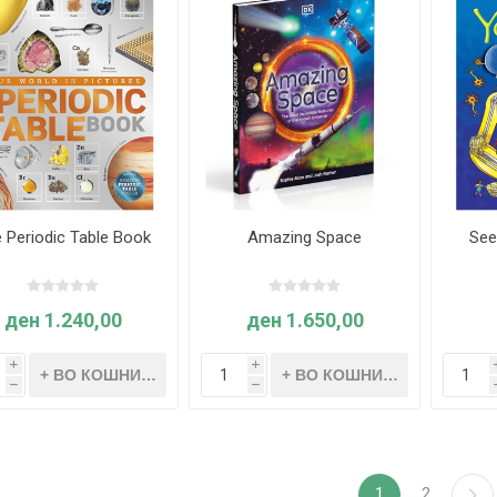
 Periodic Table Book
Amazing Space
See
ден 1.240,00
ден 1.650,00
i
i
h
h
1
2