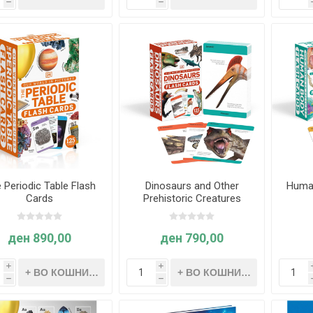
h
h
 Periodic Table Flash
Dinosaurs and Other
Human
Cards
Prehistoric Creatures
Flash Cards
ден 890,00
ден 790,00
i
i
h
h