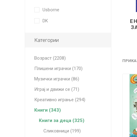
Usborne
Е
DK
З
Категории
Возраст (2208)
ПРИКА
Плишени играчки (170)
Музички играчки (86)
Играј и движи се (71)
Креативно играње (294)
Книги (343)
Книги за деца (325)
Сликовници (199)