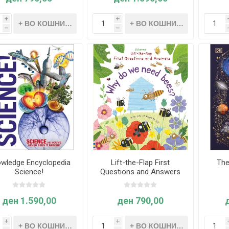
i
i
h
h
wledge Encyclopedia
Lift-the-Flap First
The
Science!
Questions and Answers
Why do we need bees?
(Age 4+)
ден 1.590,00
ден 790,00
i
i