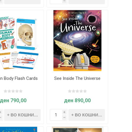
h
h
 Body Flash Cards
See Inside The Universe
ден 790,00
ден 890,00
i
i
h
h