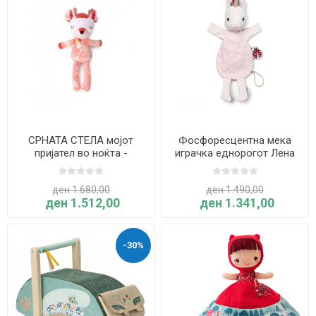
СРНАТА СТЕЛА мојот
Фосфоресцентна мека
пријател во ноќта -
играчка еднорогот Лена
Liliputiens
еднорогот - Liliputiens
ден 1.680,00
ден 1.490,00
ден 1.512,00
ден 1.341,00
-30%