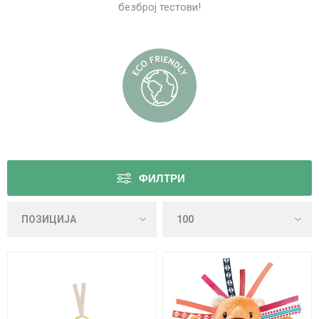
безброј тестови!
ФИЛТРИ