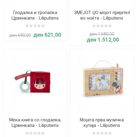
Глодалка и тропалка
ЗМЕЈОТ ЏО мојот пријател
Црвенкапа - Liliputiens
во ноќта - Liliputiens
ден 621,00
ден 1.680,00
ден 690,00
ден 1.512,00
Мека книга со глодалка,
Мојата прва музичка
Црвенкапа - Liliputiens
кутија - Liliputiens