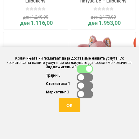
Liliputiens
патување – Liliputiens
ден 1.240,00
ден 2.170,00
ден 1.116,00
ден 1.953,00
Колачињата ни помагаат да ја доставиме нашата услуга. Со
користење на нашите услуги, се согласувате да користиме колачиња.
Задолжителни
Трајни
Статистика
Маркетинг
Чанта СТЕЛА срната –
Мачето ЖАНА – Liliputiens
ОК
Liliputiens
ден 1.550,00
ден 1.860,00
ден 1.395,00
ден 1.674,00