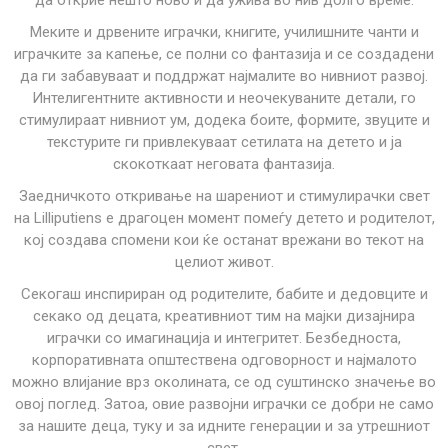
да открие нешто ново и да ужива во нив долго време.
Меките и дрвените играчки, книгите, училишните чанти и
играчките за капење, се полни со фантазија и се создадени
да ги забавуваат и поддржат најмалите во нивниот развој.
Интелигентните активности и неочекуваните детали, го
стимулираат нивниот ум, додека боите, формите, звуците и
текстурите ги привлекуваат сетилата на детето и ја
скокоткаат неговата фантазија.
Заедничкото откривање на шарениот и стимулирачки свет
на Lilliputiens е драгоцен момент помеѓу детето и родителот,
кој создава спомени кои ќе останат врежани во текот на
целиот живот.
Секогаш инспириран од родителите, бабите и дедовците и
секако од децата, креативниот тим на мајки дизајнира
играчки со имагинација и интегритет. Безбедноста,
корпоративната општествена одговорност и најмалото
можно влијание врз околината, се од суштинско значење во
овој поглед. Затоа, овие развојни играчки се добри не само
за нашите деца, туку и за идните генерации и за утрешниот