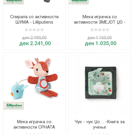
Спирала со активности
Мека играчка со
ШУМА - Lilliputiens
активности ЗМЕЈОТ ЏО -
Lilliputiens
ден 2.490,00
ден 1.150,00
ден 2.241,00
ден 1.035,00
Мека играчка со
Чук - чук Џо … -Книга за
активности СРНАТА
учење
СТЕЛА - Lilliputiens