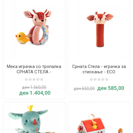
Мека играчка со тропалка
Срната Стела - играчка за
СРНАТА СТЕЛА -
стискање - ECO
Lilliputiens
ден 1.560,00
ден 585,00
ден 650,00
ден 1.404,00