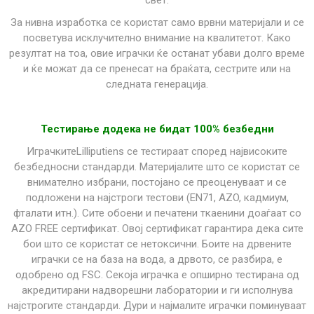
свет.
За нивна изработка се користат само врвни материјали и се
посветува исклучително внимание на квалитетот. Како
резултат на тоа, овие играчки ќе останат убави долго време
и ќе можат да се пренесат на браќата, сестрите или на
следната генерација.
Тестирање додека не бидат 100% безбедни
ИграчкитеLilliputiens се тестираат според највисоките
безбедносни стандарди. Материјалите што се користат се
внимателно избрани, постојано се преоценуваат и се
подложени на најстроги тестови (EN71, AZO, кадмиум,
фталати итн.). Сите обоени и печатени ткаенини доаѓаат со
AZO FREE сертификат. Овој сертификат гарантира дека сите
бои што се користат се нетоксични. Боите на дрвените
играчки се на база на вода, а дрвото, се разбира, е
одобрено од FSC. Секоја играчка е опширно тестирана од
акредитирани надворешни лаборатории и ги исполнува
најстрогите стандарди. Дури и најмалите играчки поминуваат