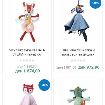
-30%
Мека играчка СРНАТА
Плишена гушкалка и
СТЕЛА - ланец со
приврзок за цуцла-
активности и глодалка -
ИГНАС - Lilliputiens
Lilliputiens
ден 1.860,00
ден 972,90
ден 1.081,00
ден 1.674,00
-30%