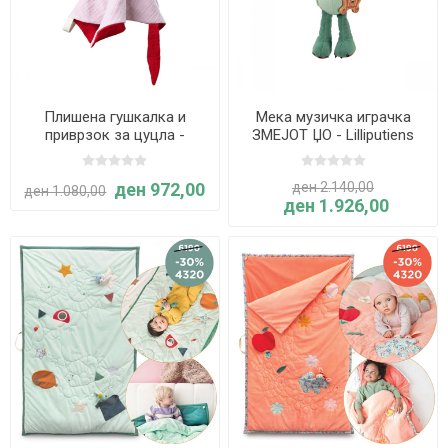
Плишена гушкалка и
Мека музичка играчка
приврзок за цуцла -
ЗМЕЈОТ ЏО - Lilliputiens
АЛИС- Lilliputiens
ден 972,00
ден 2.140,00
ден 1.080,00
ден 1.926,00