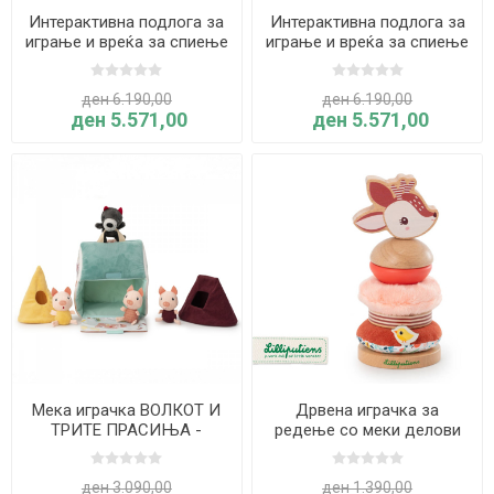
Интерактивна подлога за
Интерактивна подлога за
играње и вреќа за спиење
играње и вреќа за спиење
ЗМЕЈОТ ЏО - Lilliputiens
СРНАТА СТЕЛА -
Lilliputiens
ден 6.190,00
ден 6.190,00
ден 5.571,00
ден 5.571,00
Мека играчка ВОЛКОТ И
Дрвена играчка за
ТРИТЕ ПРАСИЊА -
редење со меки делови
Lilliputiens
СРНАТА СТЕЛА -
Lilliputiens
ден 3.090,00
ден 1.390,00