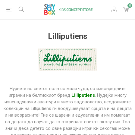
0
Lilliputiens
Нурнете во светот полн со мали чуда, со извонредните
играчки на белгискиот бренд
Lilliputiens
. Нудејќи многу
изненадувачки авантури и чисто задоволство, неодоливите
колекции на Lilliputiens ги воодушевуваат срцата и на децата
и на возрасните! Тие се шарени и едукативни и им помагаат
на децата да научат да го откриваат светот околу нив. Тоа
значи дека детето со овие развојни играчки секогаш може