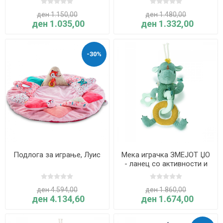
ден 1.150,00
ден 1.480,00
ден 1.035,00
ден 1.332,00
-30%
Подлога за играње, Луис
Мека играчка ЗМЕЈОТ ЏО
- ланец со активности и
глодалка - Lilliputiens
ден 4.594,00
ден 1.860,00
ден 4.134,60
ден 1.674,00