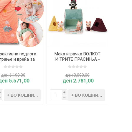
рактивна подлога
Мека играчка ВОЛКОТ
играње и вреќа за
И ТРИТЕ ПРАСИЊА -
ње СРНАТА СТЕЛА
Lilliputiens
- Lilliputiens
ден 6.190,00
ден 3.090,00
ден 5.571,00
ден 2.781,00
i
i
h
h