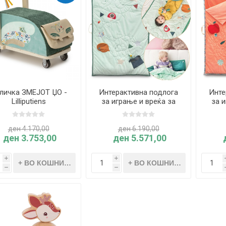
личка ЗМЕЈОТ ЏО -
Интерактивна подлога
Инте
Lilliputiens
за играње и вреќа за
за 
спиење ЗМЕЈОТ ЏО -
спие
Lilliputiens
ден 4.170,00
ден 6.190,00
ден 3.753,00
ден 5.571,00
i
i
h
h