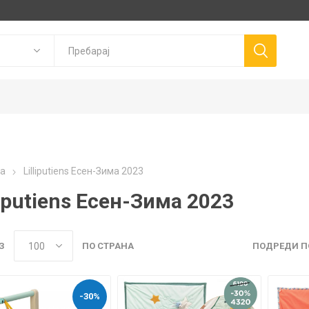
Goki
P
а
Lilliputiens Есен-Зима 2023
Trudi
Connetix
ns
Canal Toys
liputiens Есен-Зима 2023
Llorens Dolls
З
ПО СТРАНА
ПОДРЕДИ П
-30%