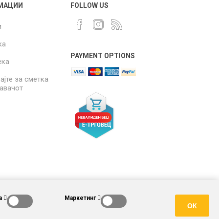
МАЦИИ
FOLLOW US
и
ка
PAYMENT OPTIONS
ека
ајте за сметка
давачот
а
Маркетинг
ОК