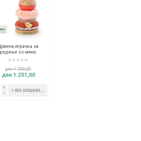
рвена играчка за
редење со меки
лови СРНАТА СТЕЛА
- Lilliputiens
ден 1.390,00
ден 1.251,00
i
h