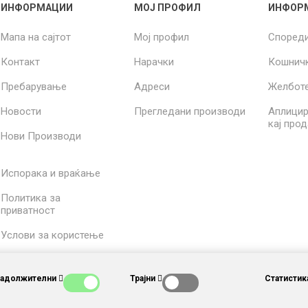
ИНФОРМАЦИИ
МОЈ ПРОФИЛ
ИНФОР
Мапа на сајтот
Мој профил
Според
Контакт
Нарачки
Кошнич
Пребарување
Адреси
Желбот
Новости
Прегледани производи
Аплицир
кај про
Нови Производи
Испорака и враќање
Политика за
приватност
Услови за користење
За нас
Задолжителни
Трајни
Статистик