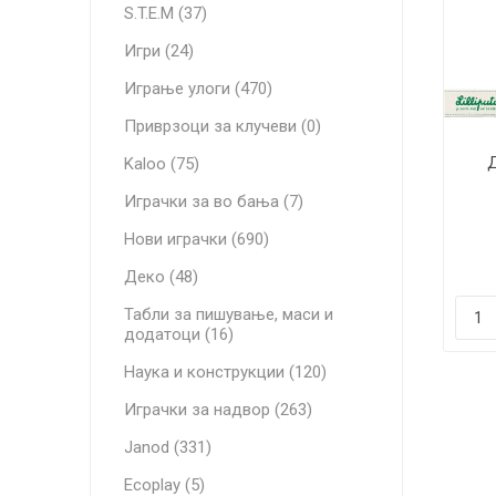
S.T.E.M (37)
Игри (24)
Играње улоги (470)
Приврзоци за клучеви (0)
Д
Kaloo (75)
Играчки за во бања (7)
де
Нови играчки (690)
Деко (48)
Табли за пишување, маси и
додатоци (16)
Наука и конструкции (120)
Играчки за надвор (263)
Janod (331)
Ecoplay (5)