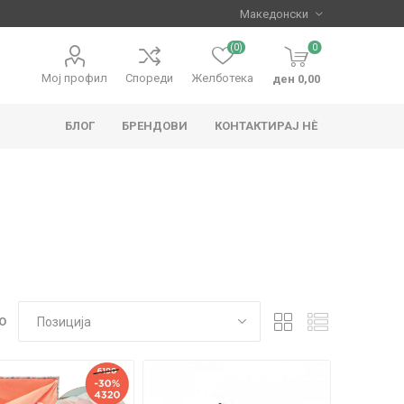
(0)
0
Мој профил
Спореди
Желботека
ден 0,00
БЛОГ
БРЕНДОВИ
КОНТАКТИРАЈ НЀ
apo
Hape
О