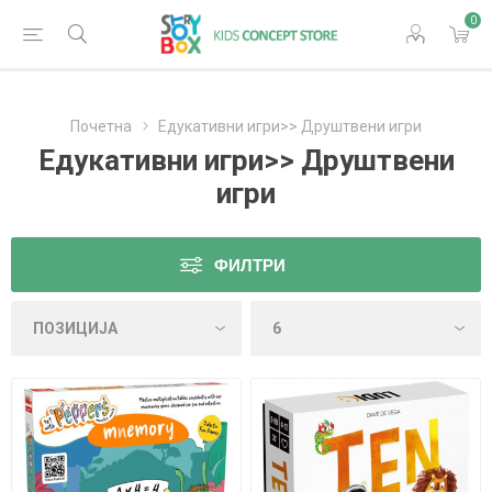
0
Почетна
Едукативни игри>> Друштвени игри
Едукативни игри>> Друштвени
игри
ФИЛТРИ