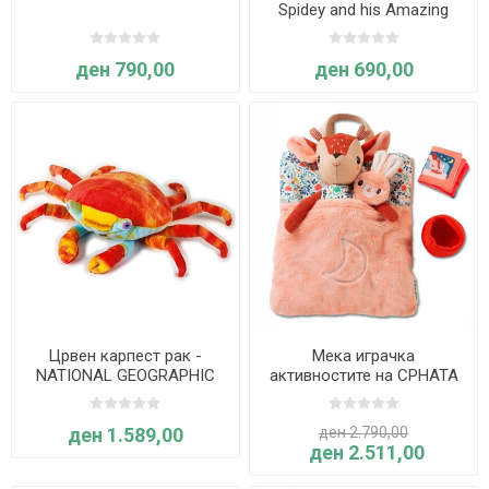
Spidey and his Amazing
Friends
ден 790,00
ден 690,00
Црвен карпест рак -
Мека играчка
NATIONAL GEOGRAPHIC
активностите на СРНАТА
СТЕЛА пред спиење -
Lilliputiens
ден 1.589,00
ден 2.790,00
ден 2.511,00