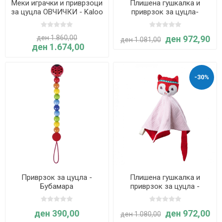
Меки играчки и приврзоци
Плишена гушкалка и
за цуцла ОВЧИЧКИ - Kaloo
приврзок за цуцла-
ИГНАС - Lilliputiens
ден 1.860,00
ден 972,90
ден 1.081,00
ден 1.674,00
-30%
Приврзок за цуцла -
Плишена гушкалка и
Бубамара
приврзок за цуцла -
АЛИС- Lilliputiens
ден 390,00
ден 972,00
ден 1.080,00