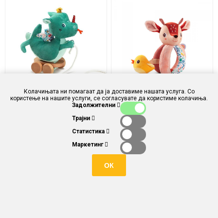
Колачињата ни помагаат да ја доставиме нашата услуга. Со
користење на нашите услуги, се согласувате да користиме колачиња.
Задолжителни
Мека играчка за влечење
Мека играчка со тропалка
Трајни
ЗМЕЈОТ ЏО - Lilliputiens
СРНАТА СТЕЛА -
Lilliputiens
Статистика
Маркетинг
ден 1.980,00
ден 1.560,00
ден 1.782,00
ден 1.404,00
ОК