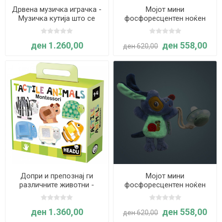
Дрвена музичка играчка -
Мојот мини
Музичка кутија што се
фосфоресцентен ноќен
врти - Hape
пријател МАЧКАТА ЖАНА
– Lilliputiens
ден 1.260,00
ден 558,00
ден 620,00
Допри и препознај ги
Мојот мини
различните животни -
фосфоресцентен ноќен
Montessori
пријател КУЧЕТО ЏУЛС –
Lilliputiens
ден 1.360,00
ден 558,00
ден 620,00