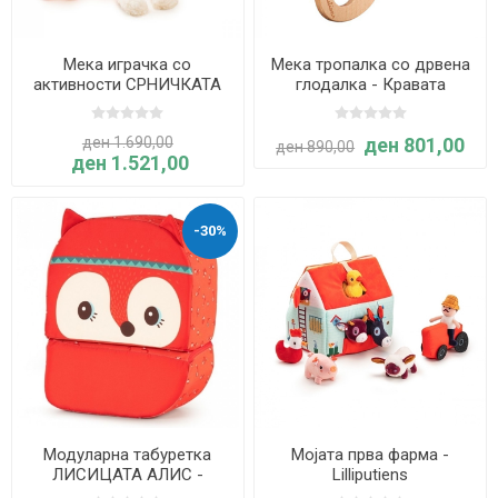
Мека играчка со
Мека тропалка со дрвена
активности СРНИЧКАТА
глодалка - Кравата
СТЕЛА - Lilliputiens
Розали - Lilliputiens
ден 1.690,00
ден 801,00
ден 890,00
ден 1.521,00
-30%
Модуларна табуретка
Мојата прва фарма -
ЛИСИЦАТА АЛИС -
Lilliputiens
Lilliputiens