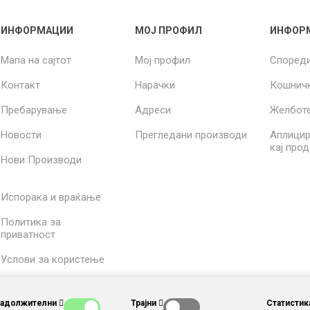
ИНФОРМАЦИИ
МОЈ ПРОФИЛ
ИНФОР
Мапа на сајтот
Мој профил
Според
Контакт
Нарачки
Кошнич
Пребарување
Адреси
Желбот
Новости
Прегледани производи
Аплицир
кај про
Нови Производи
Испорака и враќање
Политика за
приватност
Услови за користење
За нас
Задолжителни
Трајни
Статистик