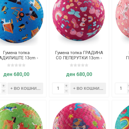
Гумена топка
Гумена топка ГРАДИНА
АДИЛИШТЕ 13cm -
СО ПЕПЕРУТКИ 13cm -
Г
Crocodile Creek
Crocodile Creek
ЕДН
C
ден 680,00
ден 680,00
i
i
h
h