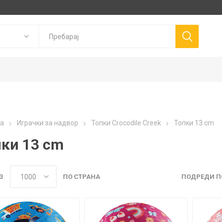
Goki
P
а
Играчки за надвор
Топки Crocodile Creek
Топки 13 cm
Trudi
Connetix
ns
Canal Toys
пки 13 cm
Llorens Dolls
З
ПО СТРАНА
ПОДРЕДИ П