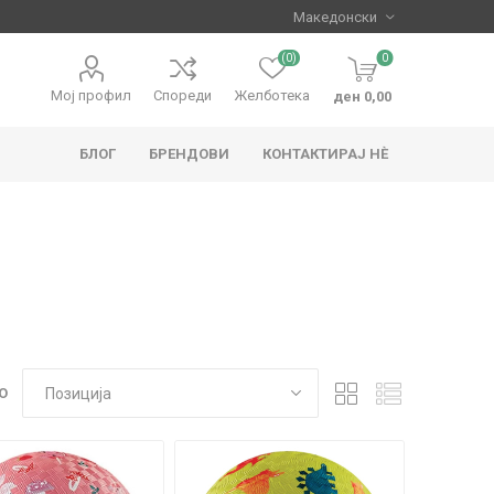
(0)
0
Мој профил
Спореди
Желботека
ден 0,00
БЛОГ
БРЕНДОВИ
КОНТАКТИРАЈ НЀ
apo
Hape
О