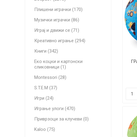
Плишени играчки (170)
Музички играчки (86)
Играј и движи се (71)
Креативно играње (294)
Книги (342)
Еко коцки и картонски
ГР
сликовници (1)
Montessori (28)
S.T.E.M (37)
Игри (24)
Играње улоги (470)
Приврзоци за клучеви (0)
Kaloo (75)