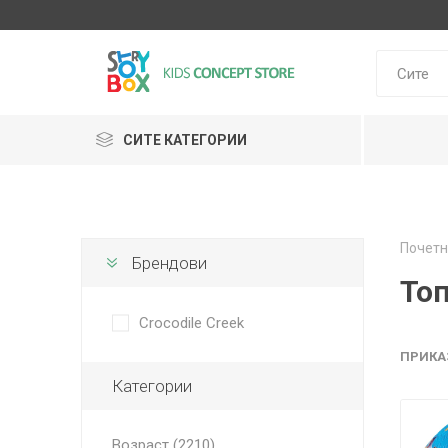
СИТЕ КАТЕГОРИИ
Klein
Почетн
Janod
Брендови
HUDORA
GLOBBER
Lilliputie
То
Crocodile Creek
ПРИКА
Категории
Возраст (2210)