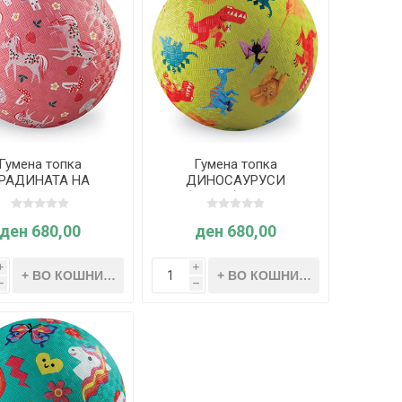
Гумена топка
Гумена топка
РАДИНАТА НА
ДИНОСАУРУСИ
ОРОЗИТЕ 13cm -
(зелена) 13cm -
rocodile Creek
Crocodile Creek
ден 680,00
ден 680,00
i
i
h
h