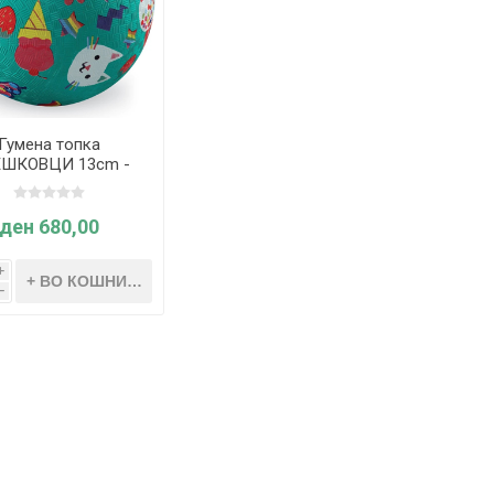
Гумена топка
ШКОВЦИ 13cm -
rocodile Creek
ден 680,00
i
h