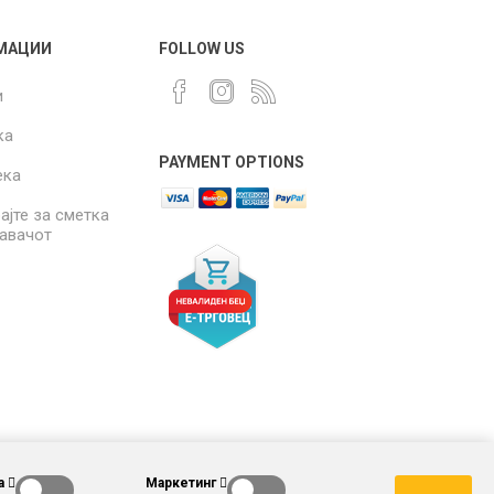
МАЦИИ
FOLLOW US
и
ка
PAYMENT OPTIONS
ека
ајте за сметка
давачот
а
Маркетинг