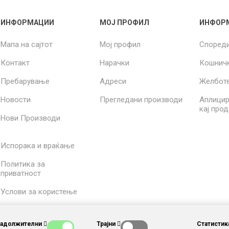
ИНФОРМАЦИИ
МОЈ ПРОФИЛ
ИНФОР
Мапа на сајтот
Мој профил
Според
Контакт
Нарачки
Кошнич
Пребарување
Адреси
Желбот
Новости
Прегледани производи
Аплицир
кај про
Нови Производи
Испорака и враќање
Политика за
приватност
Услови за користење
За нас
Задолжителни
Трајни
Статистик