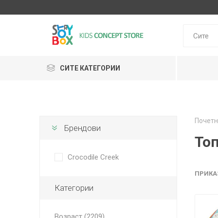
СИТЕ КАТЕГОРИИ
Klein
Почетн
Janod
Брендови
HUDORA
GLOBBER
Lilliputie
То
Crocodile Creek
ПРИКА
Категории
Возраст (2209)