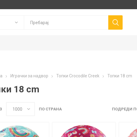
Goki
P
а
Играчки за надвор
Топки Crocodile Creek
Топки 18 cm
Trudi
Connetix
ns
Canal Toys
пки 18 cm
Llorens Dolls
З
ПО СТРАНА
ПОДРЕДИ П