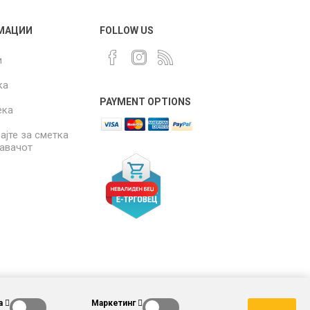
МАЦИИ
FOLLOW US
и
ка
PAYMENT OPTIONS
ека
ајте за сметка
давачот
а
Маркетинг