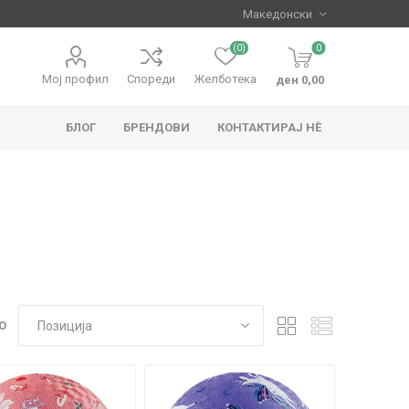
(0)
0
Мој профил
Спореди
Желботека
ден 0,00
БЛОГ
БРЕНДОВИ
КОНТАКТИРАЈ НЀ
apo
Hape
О