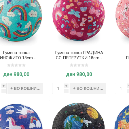
Гумена топка
Гумена топка ГРАДИНА
ИНОЖИТО 18cm -
СО ПЕПЕРУТКИ 18cm -
Г
Crocodile Creek
Crocodile Creek
ЕДН
C
ден 980,00
ден 980,00
i
i
h
h