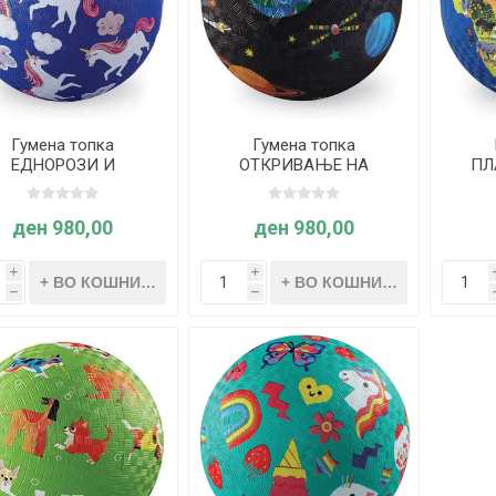
Гумена топка
Гумена топка
ЕДНОРОЗИ И
ОТКРИВАЊЕ НА
ПЛ
ИНОЖИТА 18cm -
ВСЕЛЕНАТА 18cm -
18cm
Crocodile Creek
Crocodile Creek
ден 980,00
ден 980,00
i
i
h
h