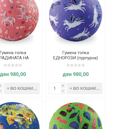
Гумена топка
Гумена топка
РАДИНАТА НА
ЕДНОРОЗИ (пурпурна)
ОРОЗИТЕ 18cm -
18cm - Crocodile Creek
rocodile Creek
ден 980,00
ден 980,00
i
i
h
h