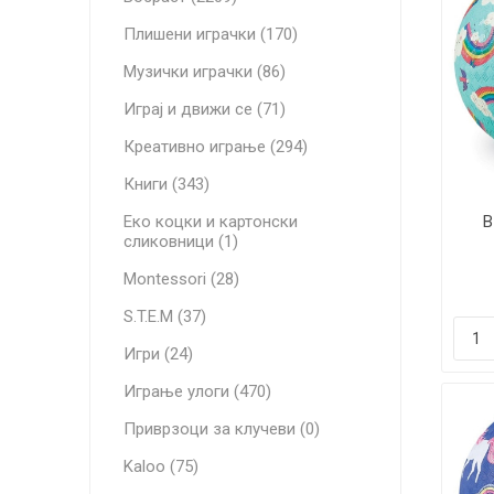
Плишени играчки (170)
Музички играчки (86)
Играј и движи се (71)
Креативно играње (294)
Книги (343)
Еко коцки и картонски
В
сликовници (1)
Montessori (28)
S.T.E.M (37)
Игри (24)
Играње улоги (470)
Приврзоци за клучеви (0)
Kaloo (75)