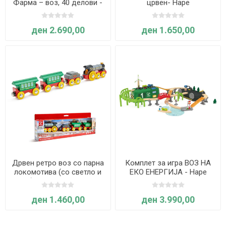
Фарма – воз, 40 делови -
црвен- Hape
Hape
ден 2.690,00
ден 1.650,00
Дрвен ретро воз со парна
Комплет за игра ВОЗ НА
локомотива (со светло и
ЕКО ЕНЕРГИЈА - Hape
звук) - Hape International
International
ден 1.460,00
ден 3.990,00