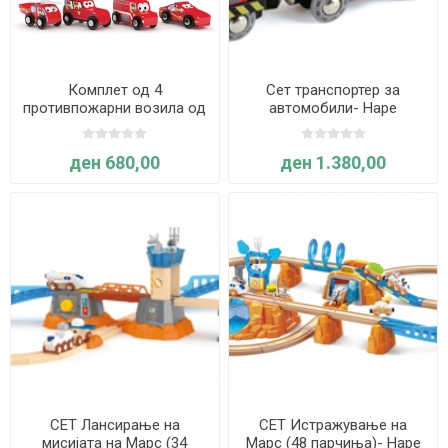
Комплет од 4
Сет транспортер за
противпожарни возила од
автомобили- Hape
дрво - J'Adore
ден 680,00
ден 1.380,00
СЕТ Лансирање на
СЕТ Истражување на
мисијата на Марс (34
Марс (48 парчиња)- Hape