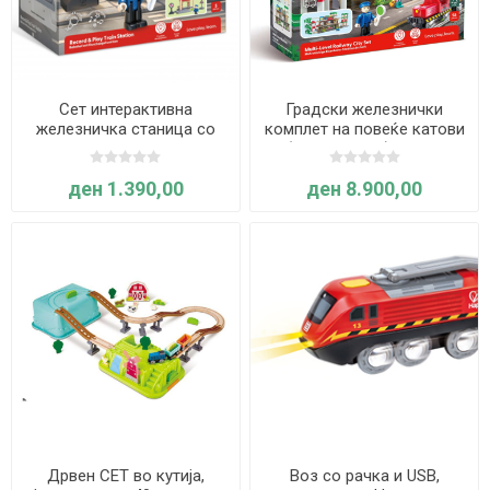
Сет интерактивна
Градски железнички
железничка станица со
комплет на повеќе катови
светло и звук, 5 парчиња -
(58 елементи) - Hape
Hape
Inetrnational
ден 1.390,00
ден 8.900,00
Дрвен СЕТ во кутија,
Воз со рачка и USB,