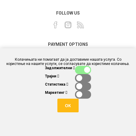
FOLLOW US
PAYMENT OPTIONS
Колачињата ни помагаат да ја доставиме нашата услуга. Со
користење на нашите услуги, се согласувате да користиме колачиња.
Задолжителни
Трајни
Статистика
Маркетинг
ОК
Powered by
different.com.mk
and
nopCommerce
Copyright © 2026 Story box and toys. Сите права задржани.