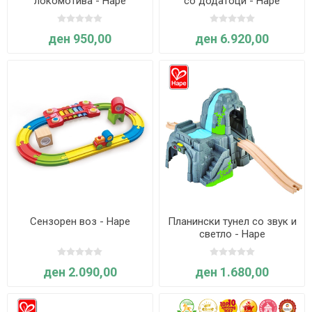
локомотива - Hape
со додатоци - Hape
ден 950,00
ден 6.920,00
Сензорен воз - Hape
Планински тунел со звук и
светло - Hape
ден 2.090,00
ден 1.680,00