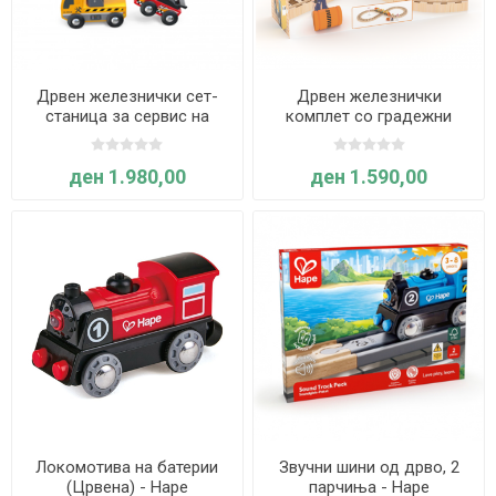
Дрвен железнички сет-
Дрвен железнички
станица за сервис на
комплет со градежни
возила, 11 парчиња- Hape
машини - J"Adore
ден 1.980,00
ден 1.590,00
Локомотива на батерии
Звучни шини од дрво, 2
(Црвена) - Hape
парчиња - Hape