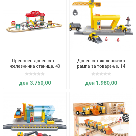
Преносен дрвен сет -
Дрвен сет железничка
железничка станица, 40
рампа за товарење, 14
парчиња - Hape
парчиња - Hape
ден 3.750,00
ден 1.980,00