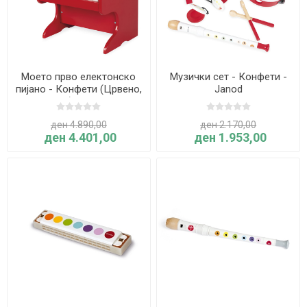
Моето прво електонско
Музички сет - Конфети -
пијано - Конфети (Црвено,
Janod
2026) - Janod
ден 4.890,00
ден 2.170,00
ден 4.401,00
ден 1.953,00