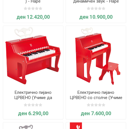
) - Hape
динамичен звук - Hape
ден 12.420,00
ден 10.900,00
Електрично пијано
Електрично пијано
ЦРВЕНО (Учиме да
ЦРВЕНО со столче (Учиме
свириме пијано со помош
да свириме пијано со
на светилки) - Hape
помош на светилки) - Hape
ден 6.290,00
ден 7.600,00