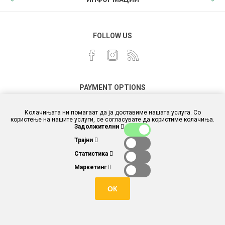
FOLLOW US
PAYMENT OPTIONS
Колачињата ни помагаат да ја доставиме нашата услуга. Со
користење на нашите услуги, се согласувате да користиме колачиња.
Задолжителни
Трајни
Статистика
Маркетинг
ОК
Powered by
different.com.mk
and
nopCommerce
Copyright © 2026 Story box and toys. Сите права задржани.