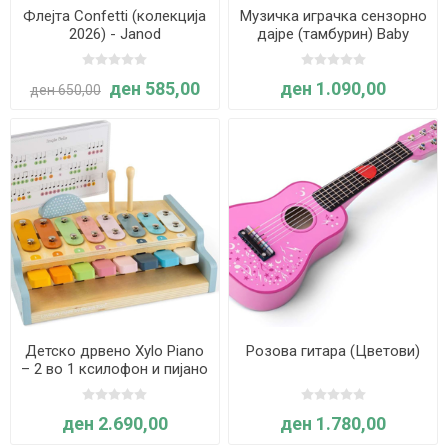
Флејта Confetti (колекција
Музичка играчка сензорно
2026) - Janod
дајре (тамбурин) Baby
Einstein - Hape
ден 585,00
ден 1.090,00
ден 650,00
Детско дрвено Xylo Piano
Розова гитара (Цветови)
– 2 во 1 ксилофон и пијано
– Bigjigs Toys
ден 2.690,00
ден 1.780,00