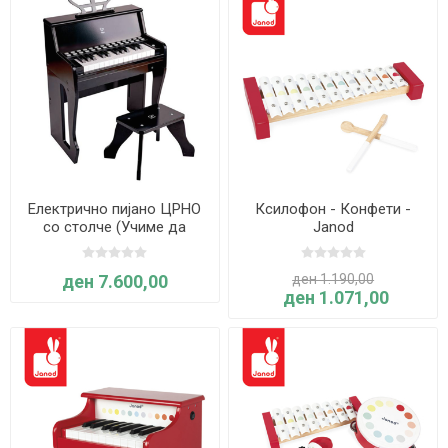
Електрично пијано ЦРНО
Ксилофон - Конфети -
со столче (Учиме да
Janod
свириме пијано со помош
на светилки) - Hape
ден 7.600,00
ден 1.190,00
ден 1.071,00