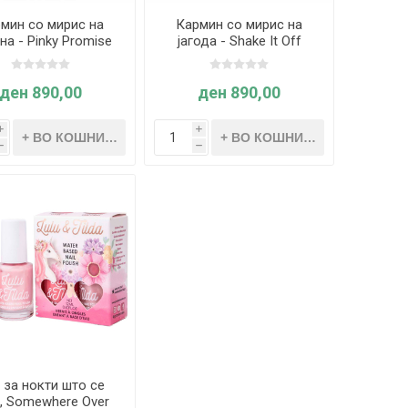
мин со мирис на
Кармин со мирис на
на - Pinky Promise
јагода - Shake It Off
aspberry, Great
Strawberry, Great
Pretenders
Pretenders
ден 890,00
ден 890,00
i
i
h
h
 за нокти што се
, Somewhere Over