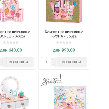
лет за шминкање
Комплет за шминкање
ВОРЕЦ - Souza
КРУНА - Souza
ден 640,00
ден 990,00
i
i
h
h