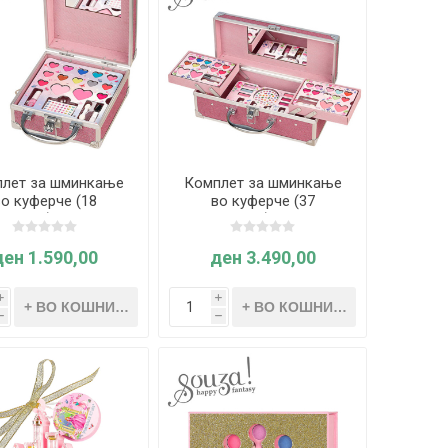
лет за шминкање
Комплет за шминкање
во куферче (18
во куферче (37
ементи) - Souza
елементи) - Souza
ден 1.590,00
ден 3.490,00
i
i
h
h