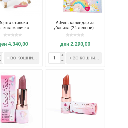
ојата стилска
Advent календар за
летна масичка -
убавина (24 делови) -
HAPE
Souza
ден 4.340,00
ден 2.290,00
i
i
h
h