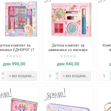
етски комплет за
Детски комплет за
Комп
инкање ЕДНОРОГ (7
шминкање со маскара
елементи) - Souza
ПРИНЦЕЗИ (5
ел
елементи) - Souza
ден 990,00
ден 940,00
i
i
h
h