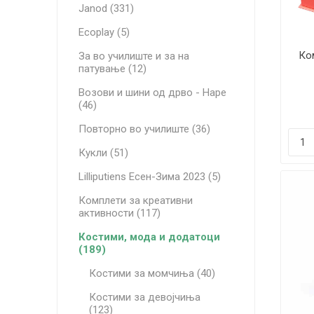
Janod (331)
Ecoplay (5)
Ко
За во училиште и за на
патување (12)
Возови и шини од дрво - Hape
(46)
Повторно во училиште (36)
Кукли (51)
Lilliputiens Есен-Зима 2023 (5)
Комплети за креативни
активности (117)
Костими, мода и додатоци
(189)
Костими за момчиња (40)
Костими за девојчиња
(123)