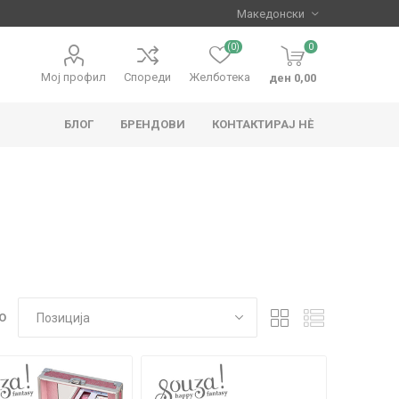
(0)
0
Мој профил
Спореди
Желботека
ден 0,00
БЛОГ
БРЕНДОВИ
КОНТАКТИРАЈ НЀ
apo
Hape
О