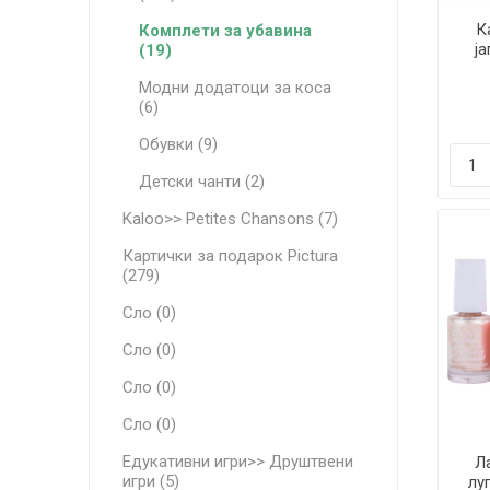
К
Комплети за убавина
ја
(19)
Модни додатоци за коса
(6)
Обувки (9)
Детски чанти (2)
Kaloo>> Petites Chansons (7)
Картички за подарок Pictura
(279)
Сло (0)
Сло (0)
Сло (0)
Сло (0)
Едукативни игри>> Друштвени
Л
игри (5)
луп