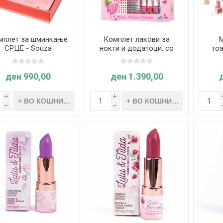
мплет за шминкање
Комплет лакови за
М
СРЦЕ - Souza
нокти и додатоци, со
тоа
фен за сушење - Souza
ден 990,00
ден 1.390,00
i
i
h
h