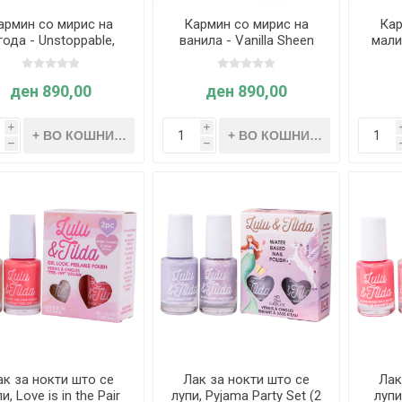
армин со мирис на
Кармин со мирис на
Кар
года - Unstoppable,
ванила - Vanilla Sheen
мали
Great Pretenders
Stealer, Great Pretenders
R
ден 890,00
ден 890,00
i
i
h
h
ак за нокти што се
Лак за нокти што се
Лак
и, Love is in the Pair
лупи, Pyjama Party Set (2
лупи