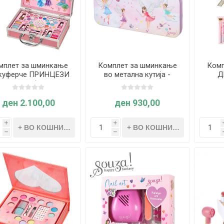
мплет за шминкање
Комплет за шминкање
Комп
 куферче ПРИНЦЕЗИ
во метална кутија -
Д
6 елементи) - Souza
ЕЛФ - Souza
ден 2.100,00
ден 930,00
i
i
h
h