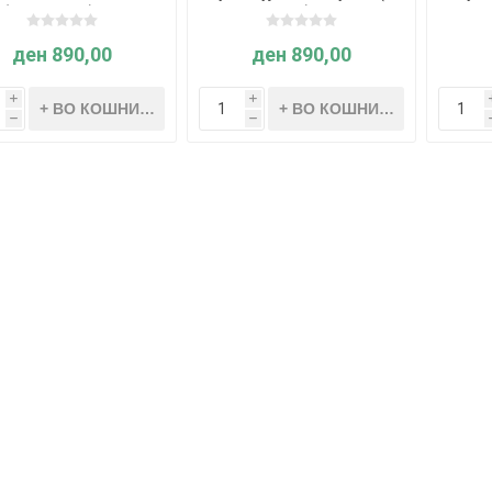
 (2 парчиња) - Great
парчиња) - Great
th
Pretenders
Pretenders
п
ден 890,00
ден 890,00
i
i
h
h