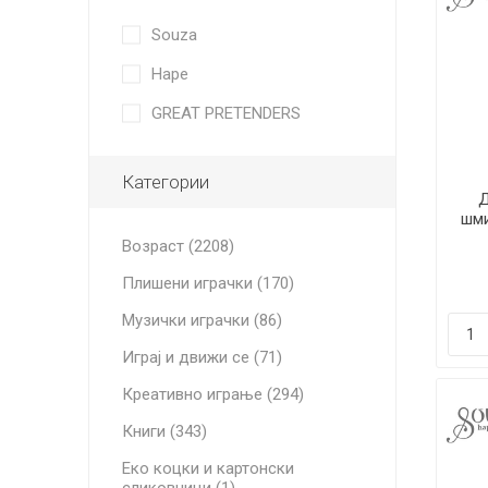
Souza
Hape
GREAT PRETENDERS
Категории
Д
шм
Возраст (2208)
Плишени играчки (170)
Музички играчки (86)
Играј и движи се (71)
Креативно играње (294)
Книги (343)
Еко коцки и картонски