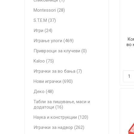
сликовници (1)
Montessori (28)
S.T.E.M (37)
Игри (24)
Ко
Играње улоги (469)
во
(3
Приврзоци за клучеви (0)
Kaloo (75)
Играчки за во бања (7)
Нови играчки (690)
Деко (48)
Табли за пишување, маси и
додатоци (16)
Наука и конструкции (120)
Играчки за надвор (262)