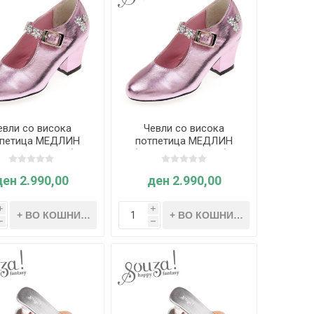
евли со висока
Чевли со висока
тпетица МЕДЛИН
потпетица МЕДЛИН
зова-металик бр.
(Розова-металик бр.
25) - Souza
26) - Souza - копирај
ден 2.990,00
ден 2.990,00
i
i
h
h