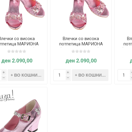
Влечки со висока
Влечки со висока
Вл
отпетица МАРИОНА
потпетица МАРИОНА
пот
Розова-металик бр.
(Розова-металик бр.
(Сре
27/28) - Souza
30/31) - Souza
ден 2.090,00
ден 2.090,00
i
i
h
h