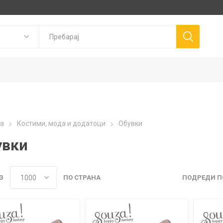
Goki
P
а
Костими, мода и додатоци
Обувки
Trudi
Connetix
ns
Canal Toys
увки
Llorens Dolls
З
ПО СТРАНА
ПОДРЕДИ П