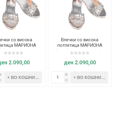
ечки со висока
Влечки со висока
петица МАРИОНА
потпетица МАРИОНА
брена-металик бр.
(Сребрена-металик бр.
24/25) - Souza
27/28) - Souza
ден 2.090,00
ден 2.090,00
i
i
h
h