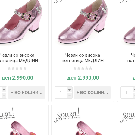
Чевли со висока
Чевли со висока
Ч
отпетица МЕДЛИН
потпетица МЕДЛИН
по
Розова-металик бр.
(Розова-металик бр.
(Ро
28) - Souza
29) - Souza
ден 2.990,00
ден 2.990,00
i
i
h
h