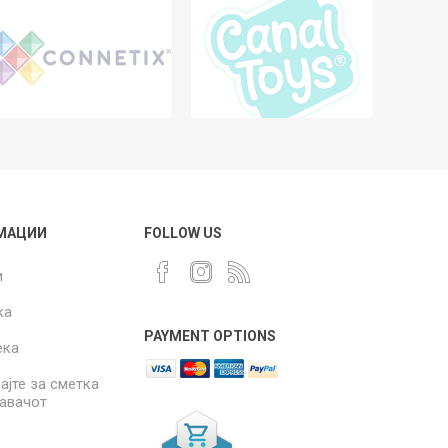
МАЦИИ
FOLLOW US
и
ка
PAYMENT OPTIONS
ека
ајте за сметка
давачот