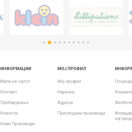
ИНФОРМАЦИИ
МОЈ ПРОФИЛ
ИНФОР
Мапа на сајтот
Мој профил
Според
Контакт
Нарачки
Кошнич
Пребарување
Адреси
Желбот
Новости
Прегледани производи
Аплицир
кај про
Нови Производи