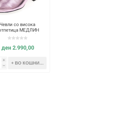
Чевли со висока
отпетица МЕДЛИН
Розова-металик бр.
27) - Souza
ден 2.990,00
i
h