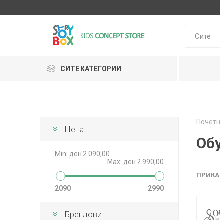
СИТЕ КАТЕГОРИИ
Klein
Почетн
Janod
Цена
HUDORA
GLOBBER
Lilliputie
Об
Min:
ден 2.090,00
Max:
ден 2.990,00
ПРИКА
2090
2990
Брендови