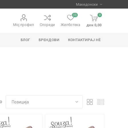
(0)
0
Мој профил
Спореди
Желботека
ден 0,00
БЛОГ
БРЕНДОВИ
КОНТАКТИРАЈ НЀ
apo
Hape
О