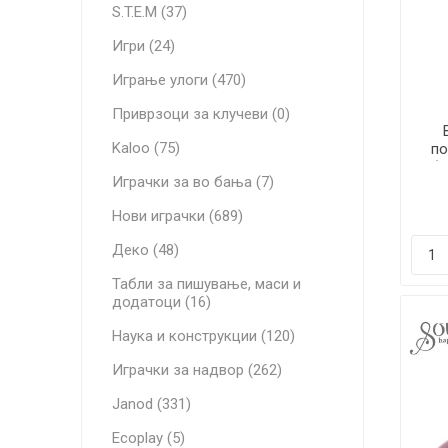
S.T.E.M (37)
Игри (24)
Играње улоги (470)
Приврзоци за клучеви (0)
Kaloo (75)
п
(
Играчки за во бања (7)
Нови играчки (689)
Деко (48)
Табли за пишување, маси и
додатоци (16)
Наука и конструкции (120)
Играчки за надвор (262)
Janod (331)
Ecoplay (5)