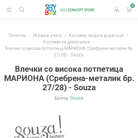
0
Почетна
Играње улоги
Костими, мода и додатоци
Костими за девојчиња
Влечки со висока потпетица МАРИОНА (Сребрена-металик бр.
27/28) - Souza
Влечки со висока потпетица
МАРИОНА (Сребрена-металик бр.
27/28) - Souza
Бренд:
Souza