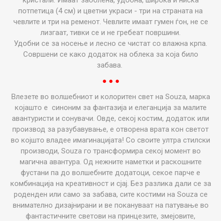
кристали. Имаат заоблена, удобна, широка и ниска
потпетица (4 см) и цветни украси - три на страната на
чевлите и три на ременот. Чевлите имаат гумен ѓон, не се
лизгаат, тивки се и не гребеат површини.
Удобни се за носење и лесно се чистат со влажна крпа.
Совршени се како додаток на облека за која било
забава.
● ● ●
Влезете во волшебниот и колоритен свет на Souza,
марка
којашто е
синоним за фантазија и елеганција за малите
авантуристи
и
сонувачи. Овде, секој костим, додаток или
производ за
разубавување,
е отворена врата кон светот
во кој
што
владее
имагинацијата! Со своите ултра стилски
производи, Souza го трансформира секој момент во
магична авантура. Од
нежните наметки и раскошните
фустани па
до волшебните додатоци, секое парче е
комбинација на креативност и сјај. Без разлика дали се за
роденден или само за забава,
сите
костими на Souza
се
внимателно дизајниран
и и
ве покануваат на патување во
фантастичните светови на принцезите, змејовите,