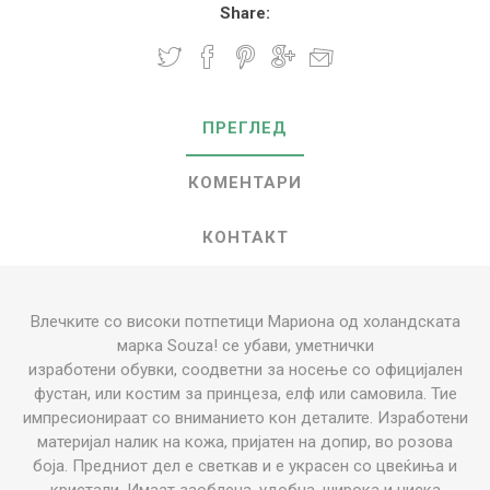
Share:
ПРЕГЛЕД
КОМЕНТАРИ
КОНТАКТ
Влечките со високи потпетици Мариона од холандската
марка Souza! се убави, уметнички
изработени обувки, соодветни за носење со официјален
фустан, или костим за принцеза, елф или самовила. Тие
импресионираат со вниманието кон деталите. Изработени
материјал налик на кожа, пријатен на допир, во розова
боја. Предниот дел е светкав и е украсен со цвеќиња и