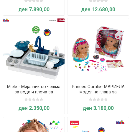
ден 7.890,00
ден 12.680,00
Miele - Мијалник со чешма
Princes Coralie- МАРИЕЛА
за вода и плоча за
модел на глава за
готвење - Klein
стилизирање и
шминкање- Klein
ден 2.350,00
ден 3.180,00