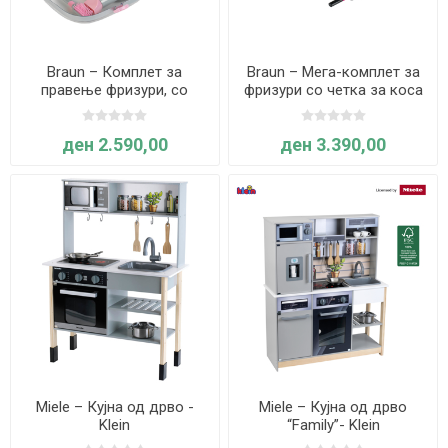
Braun – Комплет за
Braun – Мега-комплет за
правење фризури, со
фризури со четка за коса
електричен фен - Klein
Braun Saten Hair 7 - Klein
ден 2.590,00
ден 3.390,00
Miele – Кујна од дрво -
Miele – Кујна од дрво
Klein
“Family”- Klein