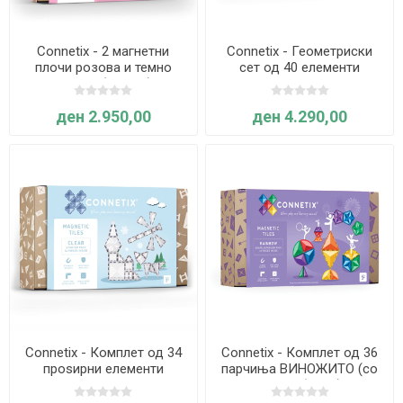
Connetix - 2 магнетни
Connetix - Геометриски
плочи розова и темно
сет од 40 елементи
црвена (пастел)
ПАСТЕЛ
ден 2.950,00
ден 4.290,00
Connetix - Комплет од 34
Connetix - Комплет од 36
проѕирни елементи
парчиња ВИНОЖИТО (со
нови облици)