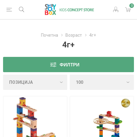
0
Почетна
Возраст
4г+
4г+
ФИЛТРИ