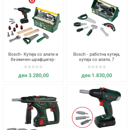
Bosch- Кутија со алати и
Bosch - работна кутија,
безжичен шрафцигер-
кутија со алати, 7
Klein
парчиња- Klein
ден 3.280,00
ден 1.830,00