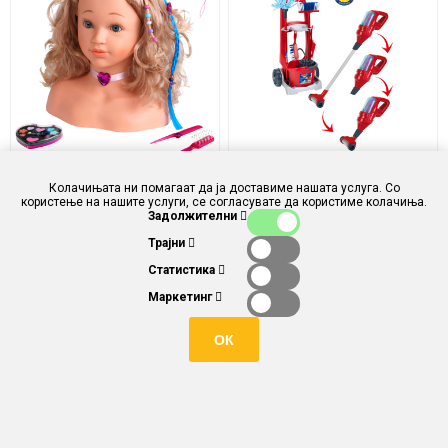
Princes Coralie- СОФИЈА
Vileda -Количка за
Колачињата ни помагаат да ја доставиме нашата услуга. Со
модел на глава за
чистење со
користење на нашите услуги, се согласувате да користиме колачиња.
стилизирање и
правосмукалка „Upright“ 3
Задолжителни
шминкање- Klein
во 1- Klein
Трајни
ден 3.180,00
ден 3.860,00
Статистика
Маркетинг
ОК