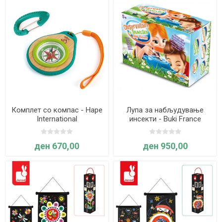
Комплет со компас - Hape
Лупа за набљудување
International
инсекти - Buki France
ден 670,00
ден 950,00