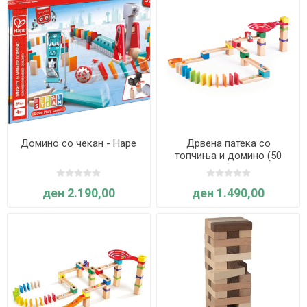
Домино со чекан - Hape
Дрвена патека со
топчиња и домино (50
делови) - Hape
ден 2.190,00
ден 1.490,00