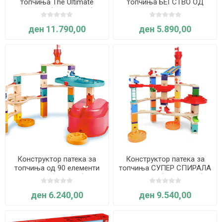
топчиња The Ultimate
топчиња БЕГСТВО ОД
Quadrilla (Hape E6008)
ЗАМОКОТ - Quadrilla (Hape
E6019)
ден 11.790,00
ден 5.890,00
Конструктор патека за
Конструктор патека за
топчиња од 90 елементи
топчиња СУПЕР СПИРАЛА
во кутија - Quadrilla (Hape
- Quadrilla (Hape E6024)
E6027)
ден 6.240,00
ден 9.540,00