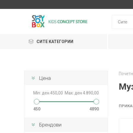
СИТЕ КАТЕГОРИИ
Klein
Почетн
Janod
Цена
HUDORA
GLOBBER
Lilliputie
Му
Min:
ден 450,00
Max:
ден 4.890,00
ПРИКА
450
4890
Брендови