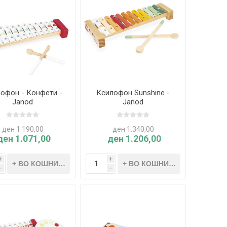
офон - Конфети -
Ксилофон Sunshine -
Janod
Janod
ден 1.190,00
ден 1.340,00
ден 1.071,00
ден 1.206,00
i
i
h
h