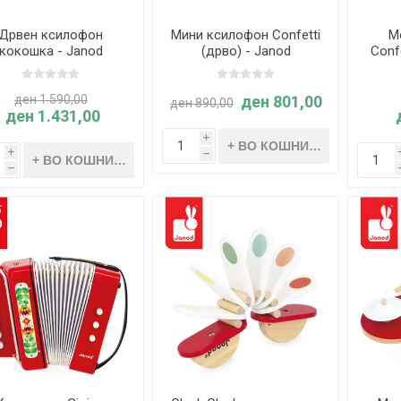
Дрвен ксилофон
Мини ксилофон Confetti
М
кокошка - Janod
(дрво) - Janod
Conf
ден 1.590,00
ден 801,00
ден 890,00
ден 1.431,00
i
i
h
h