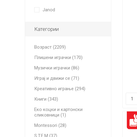
Janod
Категории
Возраст (2209)
Плишени играчки (170)
Музички играчки (86)
Играј и движи се (71)
Креативно играње (294)
Книги (343)
Еко коцки и картонски
сликовници (1)
Montessori (28)
S.T.E.M (37)