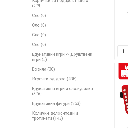
Картички за подарок Pictura
(279)
Сло (0)
Сло (0)
Сло (0)
Сло (0)
Едукативни игри>> Друштвени
игри (5)
Возила (30)
Играчки од дрво (435)
Едукативни игри и сложувалки
(376)
Едукативни фигури (353)
Колички, велосипеди и
тротинети (143)