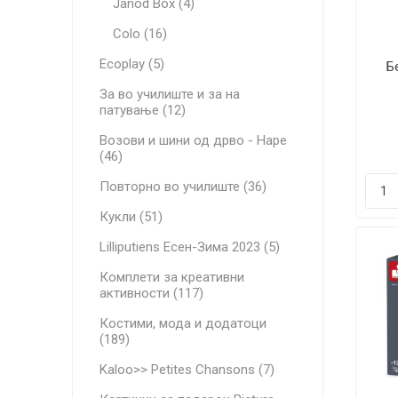
Janod Box (4)
Colo (16)
Ecoplay (5)
Бе
За во училиште и за на
патување (12)
Возови и шини од дрво - Hape
(46)
Повторно во училиште (36)
Кукли (51)
Lilliputiens Есен-Зима 2023 (5)
Комплети за креативни
активности (117)
Костими, мода и додатоци
(189)
Kaloo>> Petites Chansons (7)