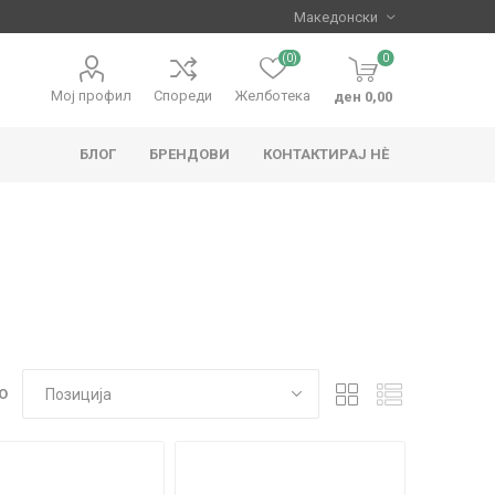
(0)
0
Мој профил
Спореди
Желботека
ден 0,00
БЛОГ
БРЕНДОВИ
КОНТАКТИРАЈ НЀ
apo
Hape
О