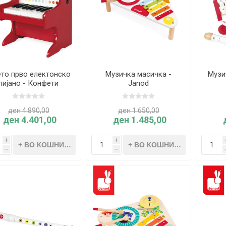
то прво електонско
Музичка масичка -
Музи
пијано - Конфети
Janod
вено, 2026) - Janod
ден 4.890,00
ден 1.650,00
ден 4.401,00
ден 1.485,00
i
i
h
h