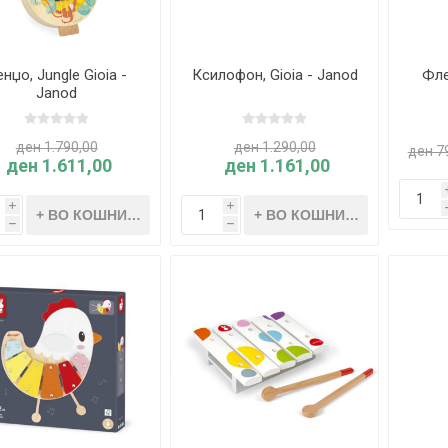
нџо, Jungle Gioia -
Ксилофон, Gioia - Janod
Фле
Janod
ден 1.790,00
ден 1.290,00
ден 7
ден 1.611,00
ден 1.161,00
i
i
h
h