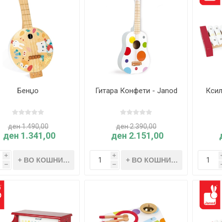
Бенџо
Гитара Конфети - Janod
Ксил
ден 1.490,00
ден 2.390,00
ден 1.341,00
ден 2.151,00
i
i
h
h