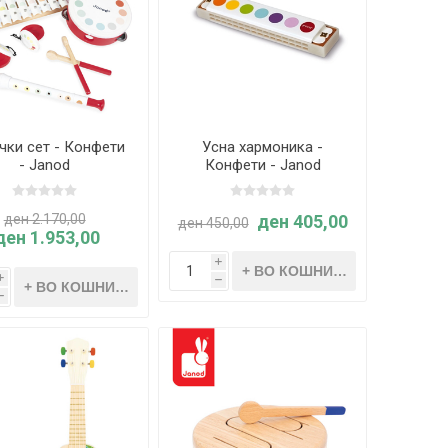
чки сет - Конфети
Усна хармоника -
- Janod
Конфети - Janod
ден 2.170,00
ден 405,00
ден 450,00
ден 1.953,00
i
i
h
h