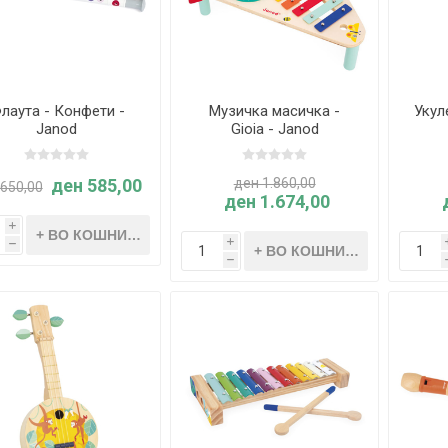
лаута - Конфети -
Музичка масичка -
Укул
Janod
Gioia - Janod
ден 585,00
ден 1.860,00
 650,00
ден 1.674,00
i
i
h
h