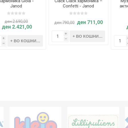
Хармоника Gioia -
Clack Clack хармоника –
Mуз
Janod
Confetti - Janod
акти
ден 2.690,00
ден 711,00
ден 790,00
ден 2.421,00
i
i
h
h