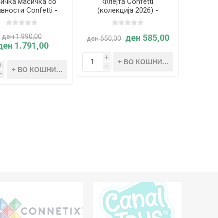
ичка масичка со
Флејта Confetti
вности Confetti -
(колекција 2026) -
Janod
Janod
ден 1.990,00
ден 585,00
ден 650,00
ден 1.791,00
i
i
h
h