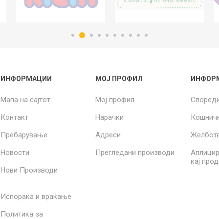
ИНФОРМАЦИИ
МОЈ ПРОФИЛ
ИНФОР
Мапа на сајтот
Мој профил
Според
Контакт
Нарачки
Кошнич
Пребарување
Адреси
Желбот
Новости
Прегледани производи
Аплицир
кај про
Нови Производи
Испорака и враќање
Политика за