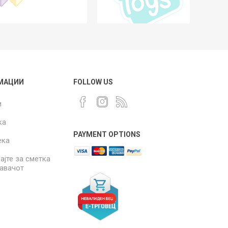
МАЦИИ
FOLLOW US
и
ка
PAYMENT OPTIONS
ека
ајте за сметка
давачот