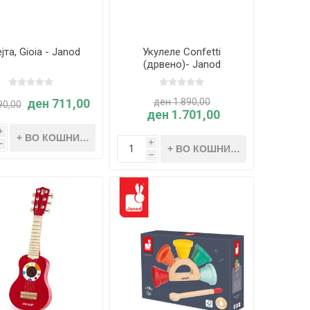
јта, Gioia - Janod
Укулеле Confetti
(дрвено)- Janod
ден 711,00
ден 1.890,00
90,00
ден 1.701,00
i
i
h
h