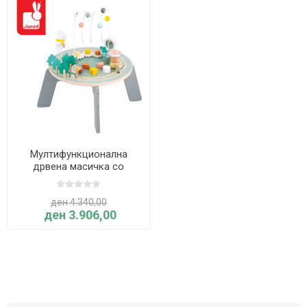
Мултифункционална
дрвена масичка со
активности ГРАДИНА -
Sweet Cocoon (со
ден 4.340,00
прилагодлива висина) -
ден 3.906,00
Janod