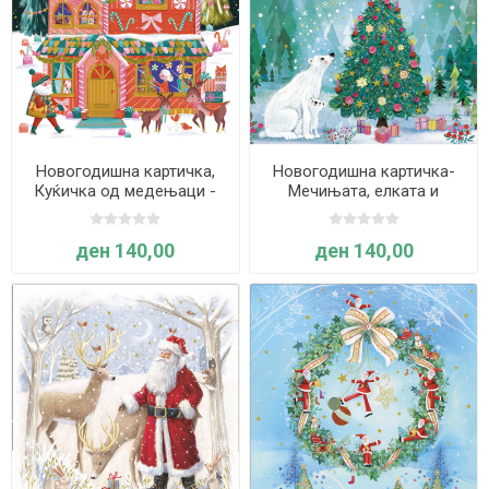
Новогодишна картичка,
Новогодишна картичка-
Куќичка од медењаци -
Мечињата, елката и
Pictura
самовилата - Pictura
ден 140,00
ден 140,00