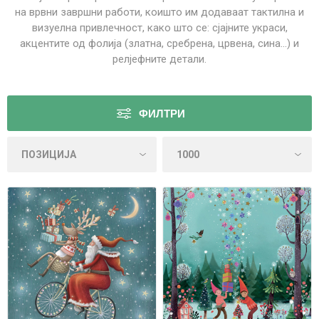
на врвни завршни работи, коишто им додаваат тактилна и
визуелна привлечност, како што се: сјајните украси,
акцентите од фолија (златна, сребрена, црвена, сина...) и
релјефните детали.
ФИЛТРИ