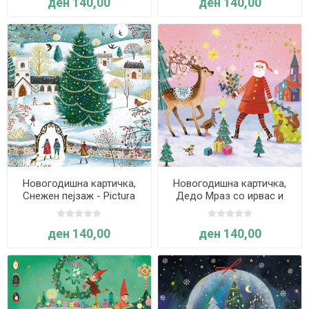
ден 140,00
ден 140,00
Новогодишна картичка,
Новогодишна картичка,
Снежен пејзаж - Pictura
Дедо Мраз со ирвас и
патка - Pictura
ден 140,00
ден 140,00