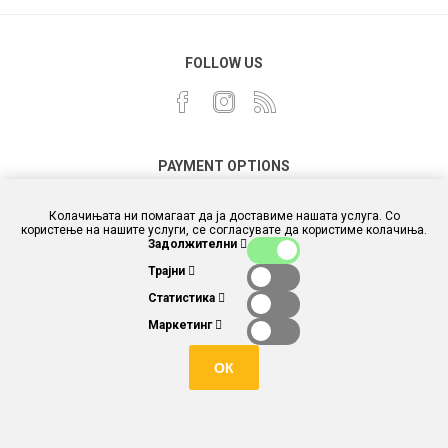
FOLLOW US
PAYMENT OPTIONS
Колачињата ни помагаат да ја доставиме нашата услуга. Со
користење на нашите услуги, се согласувате да користиме колачиња.
Задолжителни
Трајни
Статистика
Маркетинг
ОК
Powered by
different.com.mk
and
nopCommerce
Copyright © 2026 Story box and toys. Сите права задржани.