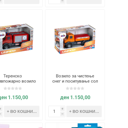
h
h
Терeнско
Возило за чистење
ивпожарно возило
снег и посипување сол
Mercedes Unimog
– Mercedes Unimog
1:24) - Teo Klein
(1:24)
ден 1.150,00
ден 1.150,00
i
i
h
h