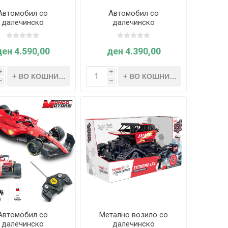
Автомобил со
Автомобил со
далечинско
далечинско
вување - 1:14 R/C
управување - 1:14 R/C
CEDES G63 AMG -
PORSCHE911 GT2RS CS
GHz - Mondo Motors
- 2.4 GHz - Mondo
ден 4.590,00
ден 4.390,00
Motors
i
i
h
h
Автомобил со
Метално возило со
далечинско
далечинско