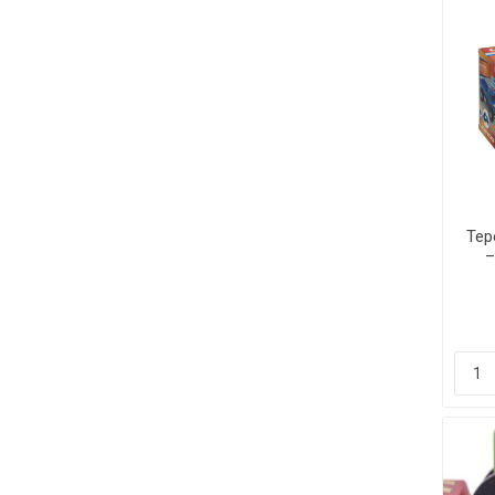
Тер
–