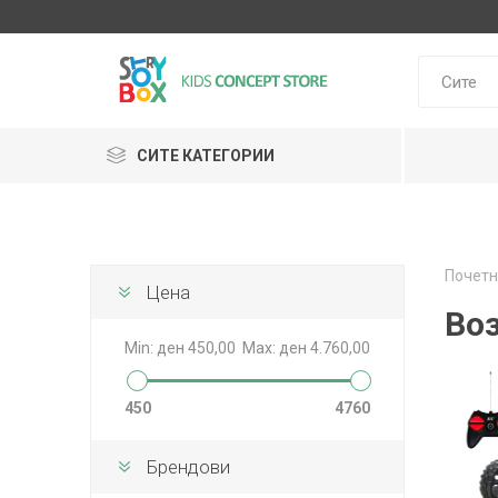
СИТЕ КАТЕГОРИИ
Klein
Почетн
Janod
Цена
HUDORA
GLOBBER
Lilliputie
Во
Min:
ден 450,00
Max:
ден 4.760,00
450
4760
Брендови