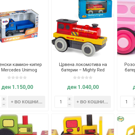
eнски камион-кипер
Црвена локомотива на
Розо
 Mercedes Unimog
батерии – Mighty Red
бате
(1:24)
Loco Battery Operated
Loco
Engine – Bigjigs Rail
Eng
ден 1.150,00
ден 1.040,00
i
i
h
h