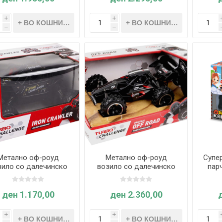
i
i
h
h
Метално оф-роуд
Метално оф-роуд
Супер
зило со далечинско
возило со далечинско
пар
управување „Iron
управување „Original Off
Crawler“ – MGM
Road“ – MGM
ден 1.170,00
ден 2.360,00
i
i