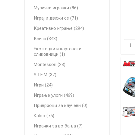
Музички играчки (86)
Играј и движи се (71)
уп
FER
Креативно играње (294)
G
Книги (343)
Еко коцки и картонски
сликовници (1)
Montessori (28)
S.T.E.M (37)
Игри (24)
Играње улоги (469)
Приврзоци за клучеви (0)
Kaloo (75)
Играчки за во бања (7)