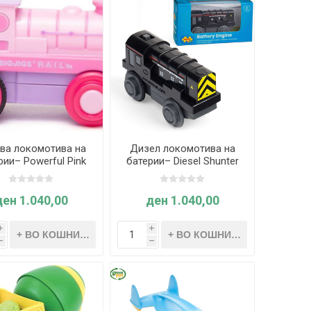
ва локомотива на
Дизел локомотива на
рии– Powerful Pink
батерии– Diesel Shunter
 Battery Operated
Battery Operated Engine
ine – Bigjigs Rail
– Bigjigs Rail
ден 1.040,00
ден 1.040,00
i
i
h
h