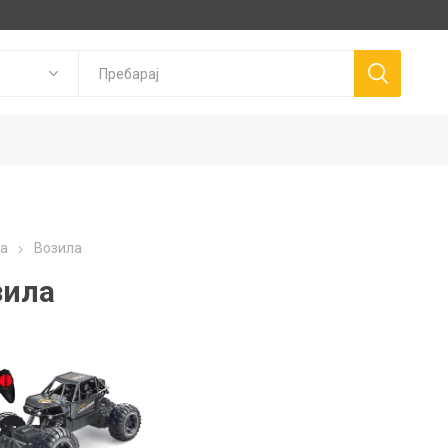
Goki
P
а
Возила
Trudi
Connetix
ns
Canal Toys
зила
Llorens Dolls