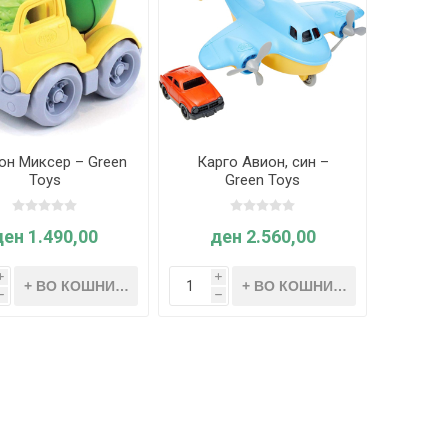
он Миксер – Green
Карго Авион, син –
Toys
Green Toys
ден 1.490,00
ден 2.560,00
i
i
h
h