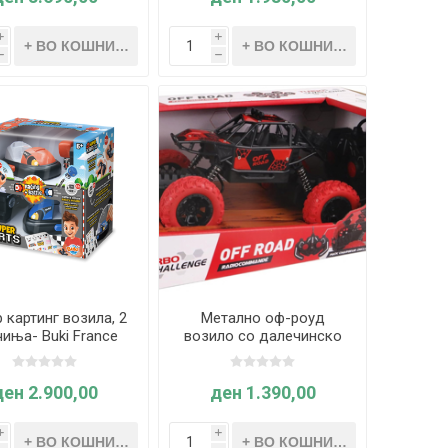
i
i
h
h
 картинг возила, 2
Метално оф-роуд
чиња- Buki France
возило со далечинско
управување 1:18 – MGM
ден 2.900,00
ден 1.390,00
i
i