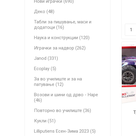
Нови играчки (690)
уп
AUD
Деко (48)
Табли за пишување, маси и
додатоци (16)
Наука и конструкции (120)
Играчки за надвор (262)
Janod (331)
Ecoplay (5)
За во училиште и за на
патување (12)
Возови и шини од дрво - Hape
(46)
Повторно во училиште (36)
Т
Кукли (51)
упр
Lilliputiens Есен-Зима 2023 (5)