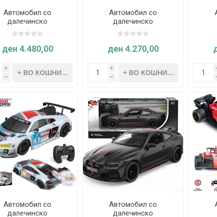
Автомобил со
Автомобил со
далечинско
далечинско
равување - 1:14 R/C
управување - 1:14 R/C
упра
RARI FXX K EVO - 2.4
LAFERRARI - 2.4 GHz -
MER
Hz - Mondo Motors
Mondo Motors
2.4 
ден 4.480,00
ден 4.270,00
i
i
h
h
Автомобил со
Автомобил со
далечинско
далечинско