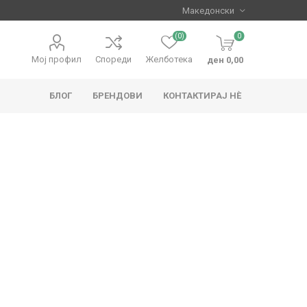
(0)
0
Мој профил
Спореди
Желботека
ден 0,00
БЛОГ
БРЕНДОВИ
КОНТАКТИРАЈ НЀ
apo
Hape