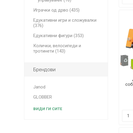
управување (16)
Играчки од дрво (435)
Едукативни игри и сложувалки
(376)
Едукативни фигури (353)
Колички, велосипеди и
тротинети (143)
Брендови
соб
Janod
GLOBBER
ВИДИ ГИ СИТЕ