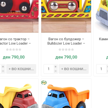
агон со трактор –
Вагон со булдожер –
Ками
actor Low Loader –
Bulldozer Low Loader –
Bigjigs Rail
Bigjigs Rail
ден 790,00
ден 790,00
i
i
h
h