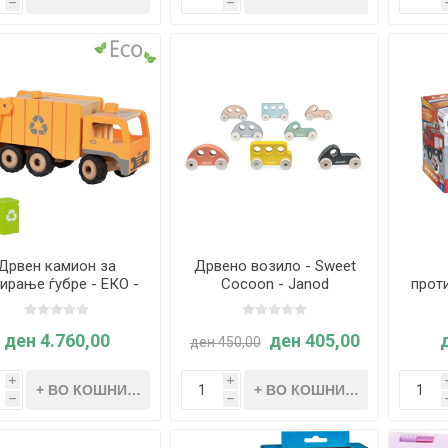
h
h
Дрвен камион за
Дрвено возило - Sweet
ирање ѓубре - ЕКО -
Cocoon - Janod
прот
Goki
– 
(
ден 4.760,00
ден 405,00
ден 450,00
i
i
h
h