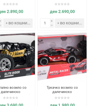
вување - 1:18 R/C
управување „Extreme
RARI F1 75 SCX6 -
4x4 Metal“ - MGM
GHz - Mondo Motors
ден 2.890,00
ден 2.690,00
i
i
h
h
тално возило со
Тркачко возило со
далечинско
далечинско
ување „Elite Rider“
управување „Metal
– MGM
Racer“- MGM
ден 3.690,00
ден 1.980,00