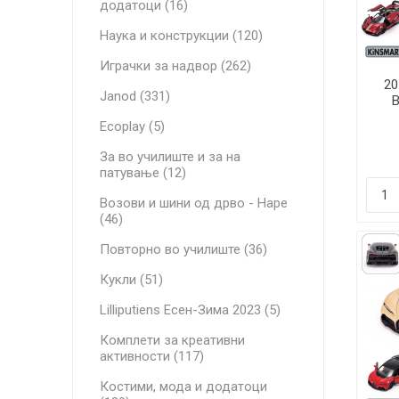
додатоци (16)
Наука и конструкции (120)
Играчки за надвор (262)
20
Janod (331)
B
Ecoplay (5)
За во училиште и за на
патување (12)
Возови и шини од дрво - Hape
(46)
Повторно во училиште (36)
Кукли (51)
Lilliputiens Есен-Зима 2023 (5)
Комплети за креативни
активности (117)
Костими, мода и додатоци