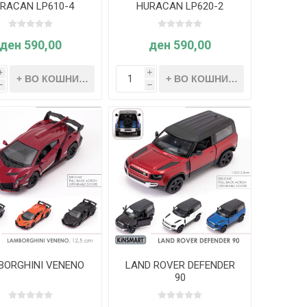
RACAN LP610-4
HURACAN LP620-2
SUPER TROFEO
ден 590,00
ден 590,00
i
i
h
h
BORGHINI VENENO
LAND ROVER DEFENDER
90