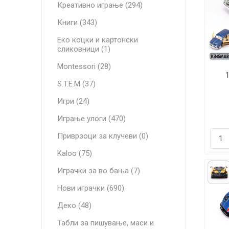
Креативно играње (294)
Книги (343)
Еко коцки и картонски
сликовници (1)
Montessori (28)
S.T.E.M (37)
Игри (24)
Играње улоги (470)
Приврзоци за клучеви (0)
Kaloo (75)
Играчки за во бања (7)
Нови играчки (690)
Деко (48)
Табли за пишување, маси и