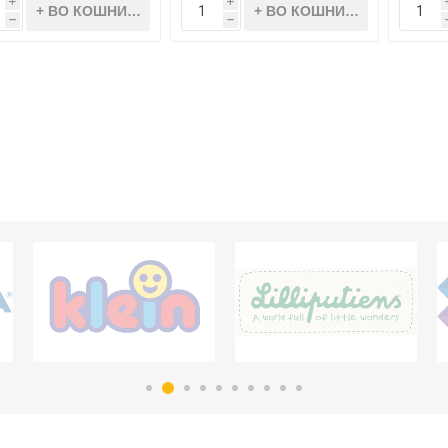
i
i
h
h