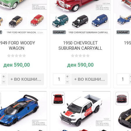
1949 FORD WOODY
1950 CHEVROLET
19
WAGON
SUBURBAN CARRYALL
ден 590,00
ден 590,00
i
i
h
h