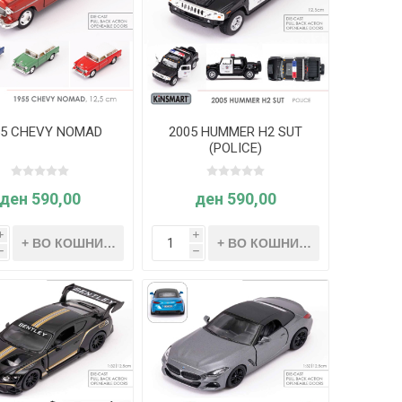
55 CHEVY NOMAD
2005 HUMMER H2 SUT
(POLICE)
ден 590,00
ден 590,00
i
i
h
h