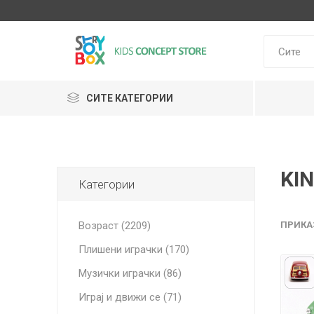
СИТЕ КАТЕГОРИИ
KI
Klein
Janod
Категории
HUDORA
GLOBBER
Lilliputie
Возраст (2209)
ПРИКА
Плишени играчки (170)
Музички играчки (86)
Играј и движи се (71)