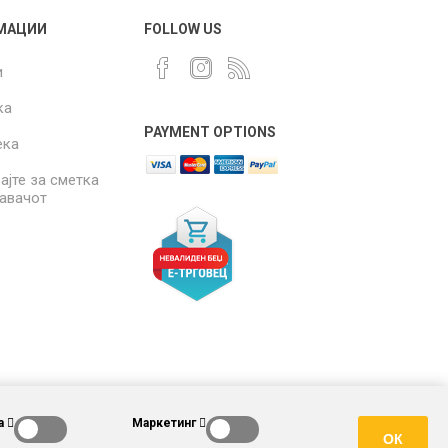
МАЦИИ
FOLLOW US
и
ка
PAYMENT OPTIONS
ека
ајте за сметка
давачот
а
Маркетинг
ОК