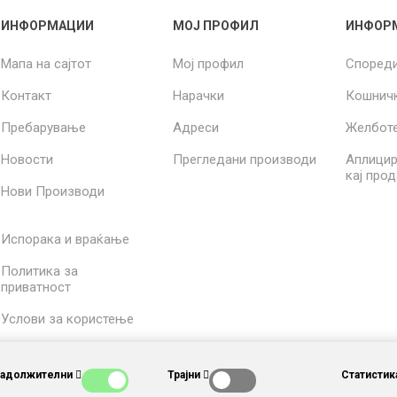
ИНФОРМАЦИИ
МОЈ ПРОФИЛ
ИНФОР
Мапа на сајтот
Мој профил
Според
Контакт
Нарачки
Кошнич
Пребарување
Адреси
Желбот
Новости
Прегледани производи
Аплицир
кај про
Нови Производи
Испорака и враќање
Политика за
приватност
Услови за користење
За нас
Задолжителни
Трајни
Статистик