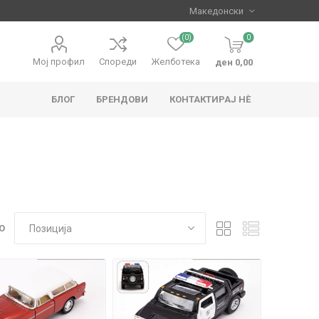
(0)
0
Мој профил
Спореди
Желботека
ден 0,00
БЛОГ
БРЕНДОВИ
КОНТАКТИРАЈ НЀ
apo
Hape
О