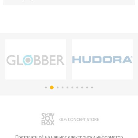
Претплати сè на нашиот електронски информатор