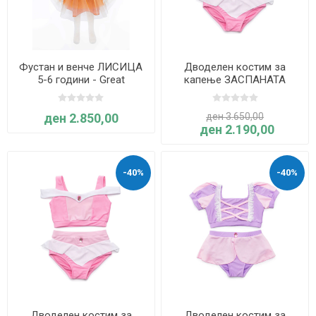
Фустан и венче ЛИСИЦА
Дводелен костим за
5-6 години - Great
капење ЗАСПАНАТА
Pretenders
УБАВИЦА 3-4 години -
Great Pretenders
ден 2.850,00
ден 3.650,00
ден 2.190,00
-40%
-40%
Дводелен костим за
Дводелен костим за