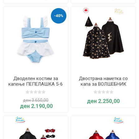
-40%
Дводелен костим за
Двострана наметка со
капење ПЕПЕЛАШКА 5-6
капа за ВОЛШЕБНИК
години - Great Pretenders
(Црно-златна) - 5-6
години - Great Pretenders
ден 3.650,00
ден 2.250,00
ден 2.190,00