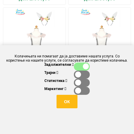
Колачињата ни помагаат да ја доставиме нашата услуга. Со
користење на нашите услуги, се согласувате да користиме колачиња.
Задолжителни
Трајни
Фустан и венче ЗАЈАЧЕ 3-
Фустан и венче ЗАЈАЧЕ 5-
Статистика
4 години - Great Pretenders
6 години - Great Pretenders
Маркетинг
ден 2.850,00
ден 2.850,00
ОК