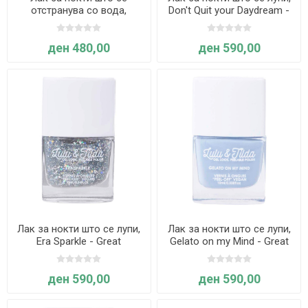
отстранува со вода,
Don't Quit your Daydream -
Welcome to Glitzerland -
Great Pretenders
Great Pretenders
ден 480,00
ден 590,00
Лак за нокти што се лупи,
Лак за нокти што се лупи,
Era Sparkle - Great
Gelato on my Mind - Great
Pretenders
Pretenders
ден 590,00
ден 590,00