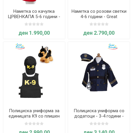
Наметка со качулка
Наметка со розови светки
ЦРВЕНКАПА 5-6 години -
4-6 години - Great
Great Pretenders
Pretenders
ден 1.990,00
ден 2.790,00
Полициска униформа за
Полициска униформа со
единицата К9 со плишен
додатоци - 3-4 години -
германски овчар - 4-6
Great Pretenders
години - Great Pretenders
ден 2.990,00
ден 3.140,00