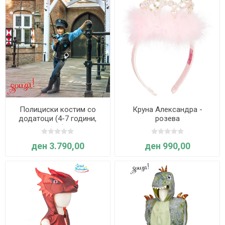
Полициски костим со
Круна Александра -
додатоци (4-7 години,
розева
104-122 cm) - Souza
ден 3.790,00
ден 990,00