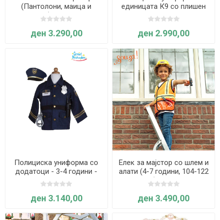
(Пантолони, маица и
единицата К9 со плишен
додатоци) - 5-6 години -
германски овчар - 4-6
Great Pretenders
години - Great Pretenders
ден 3.290,00
ден 2.990,00
Полициска униформа со
Елек за мајстор со шлем и
додатоци - 3-4 години -
алати (4-7 години, 104-122
Great Pretenders
cm) - Souza
ден 3.140,00
ден 3.490,00