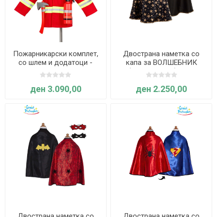
Пожарникарски комплет,
Двострана наметка со
со шлем и додатоци -
капа за ВОЛШЕБНИК
Souza
(Црно-златна) - 5-6
години - Great Pretenders
ден 3.090,00
ден 2.250,00
Двострана наметка со
Двострана наметка со