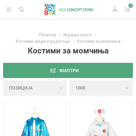
0
Почетна
Играње улоги
Костими, мода и додатоци
Костими за момчиња
Костими за момчиња
ФИЛТРИ