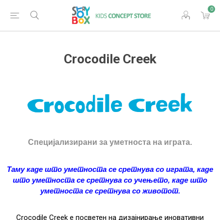
0
Crocodile Creek
Специјализирани за уметноста на играта.
Таму каде што уметноста се сретнува со играта, каде
што уметноста се сретнува со учењето, каде што
уметноста се сретнува со животот.
Crocodile Creek е посветен на дизајнирање иновативни