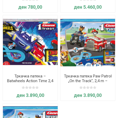
ден 780,00
ден 5.460,00
Тркачка патека –
Тркачка патека Paw Patrol
Batwheels Action Time 2,4
„On the Track“, 2,4 m –
m– Carrera
Carrera
ден 3.890,00
ден 3.890,00