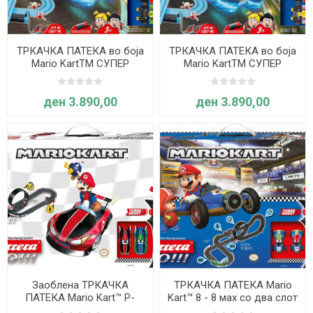
ТРКАЧКА ПАТЕКА во боја
ТРКАЧКА ПАТЕКА во боја
Mario KartTM СУПЕР
Mario KartTM СУПЕР
МАРИО v.s. Јоши- Carrera
МАРИО v.s. принцезата
Пич- Carrera
ден 3.890,00
ден 3.890,00
Заоблена ТРКАЧКА
ТРКАЧКА ПАТЕКА Mario
ПАТЕКА Mario Kart™ P-
Kart™ 8 - 8 мах со два слот
Wing 4,9 м- Carrera
автомобили, 5,3 m- Carrera