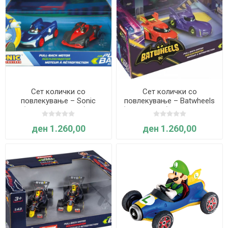
Сет колички со
Сет колички со
повлекување – Sonic
повлекување – Batwheels
(Соник вс Шедоу), 2
(Bam vs. Red), 2 парчиња –
парчиња– Carrera
Carrera
ден 1.260,00
ден 1.260,00