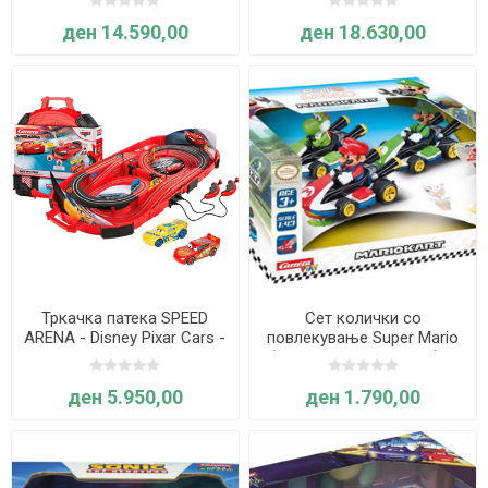
ден 14.590,00
ден 18.630,00
Тркачка патека SPEED
Сет колички со
ARENA - Disney Pixar Cars -
повлекување Super Mario
Carrera
(Марио, Луиџи и Јоши), 3
парчиња– Carrera
ден 5.950,00
ден 1.790,00