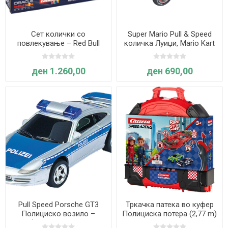
Сет колички со
Super Mario Pull & Speed
повлекување – Red Bull
количка Луиџи, Mario Kart
Formula 1 (Double Action), 2
8 – Carrera
парчиња– Carrera
ден 1.260,00
ден 690,00
Pull Speed Porsche GT3
Тркачка патека во куфер
Полициско возило –
Полициска потера (2,77 m)
сребрено/сино- Carrera
– Carrera