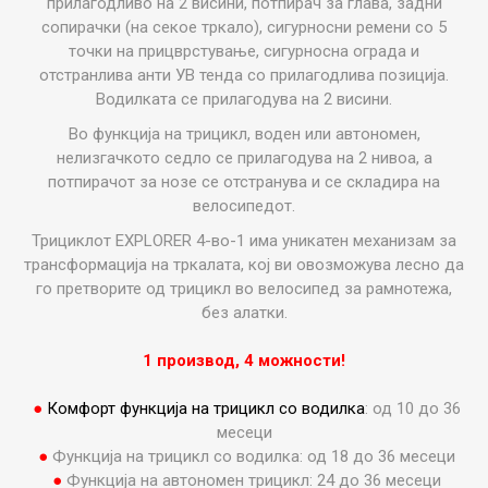
прилагодливо на 2 висини, потпирач за глава, задни
сопирачки (на секое тркало), сигурносни ремени со 5
точки на прицврстување, сигурносна ограда и
отстранлива анти УВ тенда со прилагодлива позиција.
Водилката се прилагодува на 2 висини.
Во функција на трицикл, воден или автономен,
нелизгачкото седло се прилагодува на 2 нивоа, а
потпирачот за нозе се отстранува и се складира на
велосипедот.
Трициклот EXPLORER 4-во-1 има уникатен механизам за
трансформација на тркалата, кој ви овозможува лесно да
го претворите од трицикл во велосипед за рамнотежа,
без алатки.
1 производ, 4 можности!
●
Комфорт функција
на трицикл со водилка
: од 10 до 36
месеци
●
Функција на трицикл со водилка: од 18 до 36 месеци
●
Функција на автономен трицикл: 24 до 36 месеци