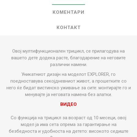
КОМЕНТАРИ
КОНТАКТ
Овој мултифункционален трицикл, се прилагодува на
вашето дете додека расте, благодарение на неговите
различни намени.
Уникатниот дизајн на моделот EXPLORER, го
поедноставува секојдневниот живот, а прошетките со
него ќе бидат вистинско уживање за сите: монтирајте го и
менувајте ја неговата намена без алатки.
ВИДЕО
Со функција на трицикл за возраст од 10 месеци, овој
модел ја има сета опрема за гарантирање на
безбедноста и удобноста на детето: високото седиште