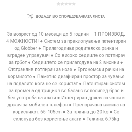
ДОДАДИ ВО СПОРЕДУВАЧКАТА ЛИСТА
За возраст од 10 месеци до 5 години │ 1 ПРОИЗВОД,
4 МОЖНОСТИ! ● Систем за преклопување патентиран
од Globber ● Прилагодлива родителска рачка и
вграден управувач ● Со високо седиште со потпирач
за грбот ● Седиштето се прилагодува на 2 висини ●
Отстранлив потпирач за нозе ● Ергономски рачки на
кормилото ● Паметно дизајниран простор за чување
на педалите кога не се користат ● Патентиран систем
за промена од трицикл во баланс велосипед брзо и
без употреба на алати ● Интегриран држач за чаши и
држач за мобилен телефон ● Препорачана висина на
корисникот: 65-105cm ● За тежина до 20 kg ● Се
склопува без користење алати ● Тежина: 6.75kg