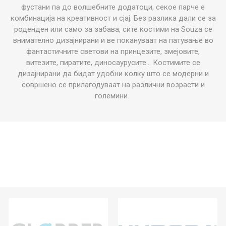
фустани па
до волшебните додатоци, секое парче е
комбинација на креативност и сјај. Без разлика дали се за
роденден или само за забава,
сите
костими на Souza
се
внимателно дизајниран
и и
ве покануваат на патување во
фантастичните светови на принцезите, змејовите,
витезите, пиратите, диносаурусите... Костимите се
дизајнирани да бидат удобни колку што се модерни и
совршено се прилагодуваат на различни возрасти и
големини.