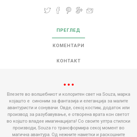
ПРЕГЛЕД
КОМЕНТАРИ
КОНТАКТ
● ● ●
Влезете во волшебниот и колоритен свет на Souza,
марка
којашто е
синоним за фантазија и елеганција за малите
авантуристи
и
сонувачи. Овде, секој костим, додаток или
производ за
разубавување,
е отворена врата кон светот
во кој
што
владее
имагинацијата! Со своите ултра стилски
производи, Souza го трансформира секој момент во
магична авантура. Од
нежните наметки и раскошните